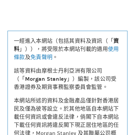
更新時間: 2026-08-06 11:25(15分鐘延遲)
一經進入本網站（包括其資料及資訊（「
資
牛熊證街貨分佈圖
料
」）），將受限於本網站刊載的適用
使用
條款
及
免責聲明
。
77%
23%
牛
熊
該等資料由摩根士丹利亞洲有限公司
開市至今被收回牛/熊街貨總數* :
沒有重大收回
(更新時間: 11:25)
（「
Morgan Stanley
」）編製，該公司受
相關對沖股數/佔大市成交* :
沒有重大收回
(更新時間: 11:25)
香港證券及期貨事務監察委員會監管。
顯示5日即市高低
本網站所述的資料及金融產品僅針對香港居
街貨區域
過去圖表
街貨區域
過去圖表
民及僅為彼等設立。於其他地區自本網站下
顯示前三日
載任何資訊或會違反法律，倘閣下自本網站
顯示前三日
下載任何資訊將違反閣下現正居住地區的任
何法律，Morgan Stanley 及其聯屬公司概