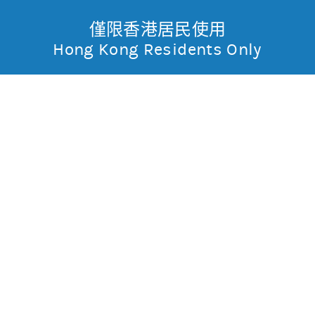
僅限香港居民使用
無抵押結構性產品
Toggle
Hong Kong Residents Only
摩
Menu
根
報價
士
輸
入
股
丹
票
騰訊控股(0700)
編
利
號
482.2
10 (2%)
香
股價3日高低
479
498
3日最高成交區中間價
493.7
港
上日16:00參考價/收市價
491.6/492.2
成交金額
54.2億元
成交相對大市
減
沽空比率
9.9%
沽空比率較上日
增1.8%