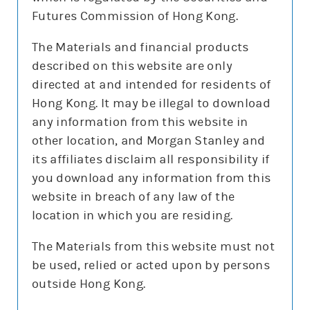
現價更新時間:
2026-08-06 11:25 (15分鐘延遲)
Futures Commission of Hong Kong.
更新時間:
2026-08-06 08:05
(每天更新3次:於晚上8點及10點更新當日數據,早上8點更
The Materials and financial products
新前交易日的數據)
described on this website are only
directed at and intended for residents of
Hong Kong. It may be illegal to download
篩選 輪證
any information from this website in
other location, and Morgan Stanley and
its affiliates disclaim all responsibility if
you download any information from this
購
沽
牛
熊
website in breach of any law of the
location in which you are residing.
發行商
The Materials from this website must not
摩利
其他
be used, relied or acted upon by persons
收回價
outside Hong Kong.
所有
350
460