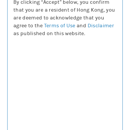
By clicking “Accept” below, you confirm
換股比率
that you are a resident of Hong Kong, you
全部 (2)
are deemed to acknowledge that you
所有
agree to the
Terms of Use
and
Disclaimer
為條款較理想的選擇
as published on this website.
輪證價格解說
輸
入
輪
證/
牛
67633 恒指摩利
牛
熊
證
正股上日16:00參考價/收市價
25,908.6/25,915.8
編
號
兩者相差
7.2
上日槓桿比率
24.2
基於收市價的理論變幅
0.7%/約0格
街貨量
(百萬份/%)
0/0.0%