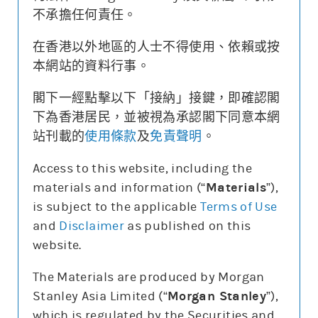
價格區域
相對對沖股數
[較上日變化]
摩利精選
收回價
不承擔任何責任。
530-534.99
[+0.1]
熊
62711
530
525-529.99
[-0.3]
重點提示
520-524.99
[+0.7]
在香港以外地區的人士不得使用、依賴或按
515-519.99
[+0.5]
熊
69865
515
3日最高成交區中間價
不適用
510-514.99
[+0.6]
本網站的資料行事。
505-509.99
[+0.7]
騰訊購28848及29175已售罄，我們暫只提供買入盤。投
500-504.99
[-0.1]
熊
63359
500
資者要特別注意其引伸波幅有機會較波動
495-499.99
[-30.1]
閣下一經點擊以下「接納」接鍵，即確認閣
現價
482.2
近牛重倉
469.2-479
470-474.99
[+2.4]
下為香港居民，並被視為承認閣下同意本網
(24千股)
465-469.99
[+1.6]
業績公佈
2026-08-12
460-464.99
[+0.5]
牛
54545
460
站刊載的
使用條款
及
免責聲明
。
455-459.99
[+5]
450-454.99
[0]
輪證選擇
445-449.99
[0]
牛
54532
445
Access to this website, including the
440-444.99
[+1.7]
購
15059
購
15088
435-439.99
[-0.1]
materials and information (“
Materials
”),
*上日牛熊證街貨數據計算
上日熊證
上日牛證
5日即市高低
is subject to the applicable
Terms of Use
熊
69865
and
Disclaimer
as published on this
website.
The Materials are produced by Morgan
Stanley Asia Limited (“
Morgan Stanley
”),
which is regulated by the Securities and