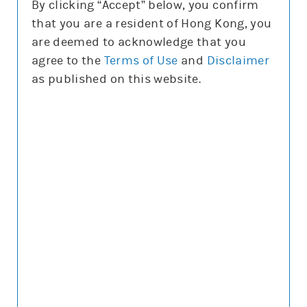
By clicking “Accept” below, you confirm
換股比率
that you are a resident of Hong Kong, you
全部 (3)
are deemed to acknowledge that you
所有
agree to the
Terms of Use
and
Disclaimer
為條款較理想的選擇
as published on this website.
輪證價格解說
輸
入
輪
證/
牛
54525 恒指摩利
熊
熊
證
正股上日16:00參考價/收市價
25,665.7/25,668
編
號
兩者相差
2.3
上日槓桿比率
85.6
基於收市價的理論變幅
-0.8%/約1格
街貨量
(百萬份/%)
13.1/6.5%