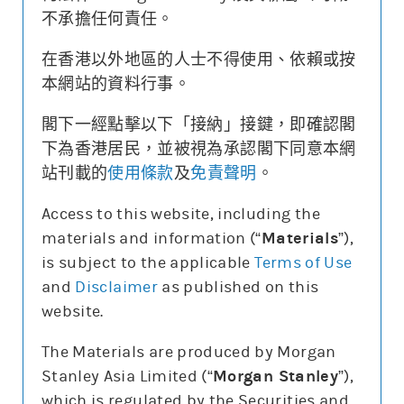
價格區域
相對對沖股數
[較上日變化]
摩利精選
收回價
不承擔任何責任。
205-209.99
[0]
200-204.99
[-40]
重點提示
195-199.99
[0]
在香港以外地區的人士不得使用、依賴或按
190-194.99
[-0.5]
3日最高成交區中間價
不適用
185-189.99
[0]
本網站的資料行事。
180-184.99
[-0.9]
牛熊證新增最多
牛155-159.99 (48.48千股)
175-179.99
[+0.4]
170-174.99
[+0.8]
閣下一經點擊以下「接納」接鍵，即確認閣
現價
161.2
輪證選擇
155-159.99
[+4.8]
下為香港居民，並被視為承認閣下同意本網
150-154.99
[+0.2]
購
15690
購
26087
145-149.99
[-1.1]
站刊載的
使用條款
及
免責聲明
。
140-144.99
[-0.1]
135-139.99
[+0.2]
130-134.99
[-0.3]
牛
55670
130
Access to this website, including the
125-129.99
[-0.2]
牛
55665
125
120-124.99
[0]
materials and information (“
Materials
”),
*上日牛熊證街貨數據計算
上日熊證
上日牛證
5日即市高低
is subject to the applicable
Terms of Use
and
Disclaimer
as published on this
website.
The Materials are produced by Morgan
Stanley Asia Limited (“
Morgan Stanley
”),
which is regulated by the Securities and