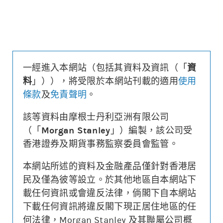
更新時間: 2026-08-07 16:20(15分鐘延遲)
一經進入本網站（包括其資料及資訊（「
資
牛熊證街貨分佈圖
料
」）），將受限於本網站刊載的適用
使用
條款
及
免責聲明
。
82%
18%
牛
熊
該等資料由摩根士丹利亞洲有限公司
（「
Morgan Stanley
」）編製，該公司受
香港證券及期貨事務監察委員會監管。
顯示5日即市高低
本網站所述的資料及金融產品僅針對香港居
街貨區域
過去圖表
街貨區域
過去圖表
民及僅為彼等設立。於其他地區自本網站下
顯示前三日
載任何資訊或會違反法律，倘閣下自本網站
顯示前三日
下載任何資訊將違反閣下現正居住地區的任
何法律，Morgan Stanley 及其聯屬公司概