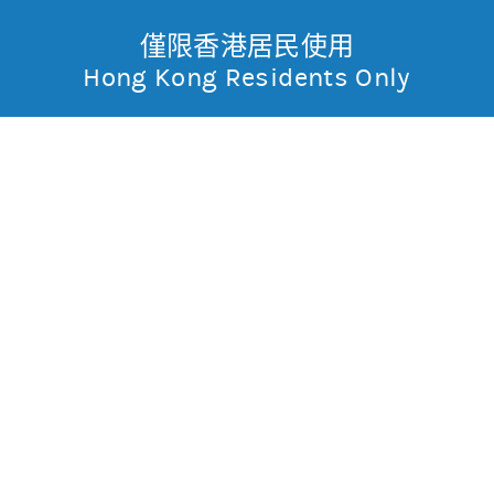
僅限香港居民使用
無抵押結構性產品
Toggle
Hong Kong Residents Only
摩
Menu
根
報價
士
輸
入
股
丹
票
滙豐控股(0005)
編
利
號
161.2
1.1 (0.7%)
香
股價3日高低
158
166
3日最高成交區中間價
158.6
港
今日16:00參考價/收市價
161.1/161.2
成交金額
18.9億元
成交相對大市
減
沽空比率
15.1%
沽空比率較上日
增4.2%