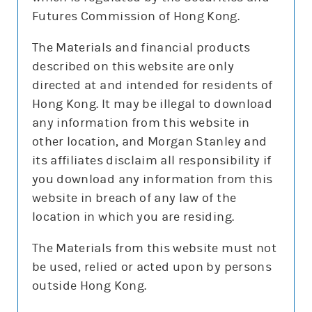
現價更新時間:
2026-08-07 16:20 (15分鐘延遲)
Futures Commission of Hong Kong.
更新時間:
2026-08-08 08:04
(每天更新3次:於晚上8點及10點更新當日數據,早上8點更
The Materials and financial products
新前交易日的數據)
described on this website are only
directed at and intended for residents of
Hong Kong. It may be illegal to download
篩選 輪證
any information from this website in
other location, and Morgan Stanley and
its affiliates disclaim all responsibility if
you download any information from this
購
沽
牛
熊
website in breach of any law of the
location in which you are residing.
發行商
The Materials from this website must not
摩利
其他
be used, relied or acted upon by persons
收回價
outside Hong Kong.
所有
60
125