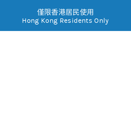
僅限香港居民使用
無抵押結構性產品
Toggle
Hong Kong Residents Only
摩
Menu
根
報價
士
輸
入
股
丹
票
騰訊控股(0700)
編
利
號
481.4
2.6 (0.5%)
香
股價3日高低
475
491
3日最高成交區中間價
480.4
港
今日16:00參考價/收市價
482.8/481.4
成交金額
74.4億元
成交相對大市
增
沽空比率
10.9%
沽空比率較上日
增3.2%