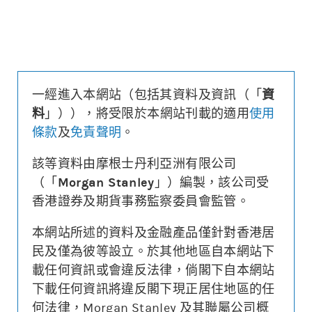
更新時間: 2026-08-10 16:20(15分鐘延遲)
一經進入本網站（包括其資料及資訊（「
資
牛熊證街貨分佈圖
料
」）），將受限於本網站刊載的適用
使用
條款
及
免責聲明
。
82%
18%
牛
熊
該等資料由摩根士丹利亞洲有限公司
開市至今被收回牛/熊街貨總數* :
沒有重大收回
(更新時間: 16:20)
（「
Morgan Stanley
」）編製，該公司受
相關對沖股數/佔大市成交* :
沒有重大收回
(更新時間: 16:20)
香港證券及期貨事務監察委員會監管。
顯示5日即市高低
本網站所述的資料及金融產品僅針對香港居
街貨區域
過去圖表
街貨區域
過去圖表
民及僅為彼等設立。於其他地區自本網站下
顯示前三日
載任何資訊或會違反法律，倘閣下自本網站
顯示前三日
下載任何資訊將違反閣下現正居住地區的任
何法律，Morgan Stanley 及其聯屬公司概