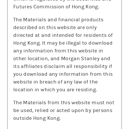
現價更新時間:
2026-08-10 16:20 (15分鐘延遲)
Futures Commission of Hong Kong.
更新時間:
2026-08-10 08:05
(每天更新3次:於晚上8點及10點更新當日數據,早上8點更
The Materials and financial products
新前交易日的數據)
described on this website are only
directed at and intended for residents of
Hong Kong. It may be illegal to download
篩選 輪證
any information from this website in
other location, and Morgan Stanley and
its affiliates disclaim all responsibility if
you download any information from this
購
沽
牛
熊
website in breach of any law of the
location in which you are residing.
發行商
The Materials from this website must not
摩利
其他
be used, relied or acted upon by persons
收回價
outside Hong Kong.
所有
350
460