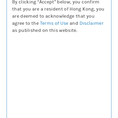
By clicking “Accept” below, you confirm
換股比率
that you are a resident of Hong Kong, you
全部 (2)
are deemed to acknowledge that you
所有
agree to the
Terms of Use
and
Disclaimer
為條款較理想的選擇
as published on this website.
輪證價格解說
輸
入
輪
證/
牛
55059 恒指摩利
牛
熊
證
正股上日16:00參考價/收市價
25,665.7/25,668
編
號
兩者相差
2.3
上日槓桿比率
54.6
基於收市價的理論變幅
0.5%/約0格
街貨量
(百萬份/%)
0/0.0%