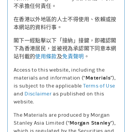
價格區域
相對對沖股數
[較上日變化]
摩利精選
收回價
不承擔任何責任。
530-534.99
[-4.1]
熊
62711
530
525-529.99
[-0.6]
重點提示
520-524.99
[-3.1]
在香港以外地區的人士不得使用、依賴或按
515-519.99
[-0.6]
熊
69865
515
3日最高成交區中間價
不適用
510-514.99
[-1]
本網站的資料行事。
505-509.99
[-0.7]
騰訊購28848及29175已售罄，我們暫只提供買入盤。投
500-504.99
[-0.2]
熊
63359
500
資者要特別注意其引伸波幅有機會較波動
495-499.99
[+0.1]
閣下一經點擊以下「接納」接鍵，即確認閣
現價
481.4
近牛重倉
468.6-476.4
475-479.99
[+8]
下為香港居民，並被視為承認閣下同意本網
(40千股)
470-474.99
[+0.9]
業績公佈
2026-08-12
465-469.99
[+1.2]
站刊載的
使用條款
及
免責聲明
。
460-464.99
[+1]
牛
54545
460
455-459.99
[-0.6]
輪證選擇
450-454.99
[-0.3]
Access to this website, including the
445-449.99
[+0.9]
牛
54532
445
購
15059
購
15635
440-444.99
[+0.4]
materials and information (“
Materials
”),
*上日牛熊證街貨數據計算
上日熊證
上日牛證
5日即市高低
is subject to the applicable
Terms of Use
熊
63359
and
Disclaimer
as published on this
website.
The Materials are produced by Morgan
Stanley Asia Limited (“
Morgan Stanley
”),
which is regulated by the Securities and