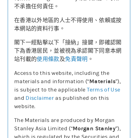
指數區域
相對期指張數
[較上日變化]
摩利精選
收回價
8
不承擔任何責任。
7835-7839
[0]
輪證選擇
7830-7834
[0]
7825-7829
[0]
在香港以外地區的人士不得使用、依賴或按
熊
49661
7820-7824
[0]
7815-7819
[0]
本網站的資料行事。
7810-7814
[0]
7805-7809
[0]
7800-7804
[-0.1]
熊
49661
7800
閣下一經點擊以下「接納」接鍵，即確認閣
現價
7,757.64
7300-7304
[+247.9]
下為香港居民，並被視為承認閣下同意本網
7295-7299
[0]
7290-7294
[0]
站刊載的
使用條款
及
免責聲明
。
7285-7289
[0]
7280-7284
[0]
7275-7279
[0]
Access to this website, including the
7270-7274
[0]
7265-7269
[0]
materials and information (“
Materials
”),
*上日牛熊證街貨數據計算
上日熊證
上日牛證
5日即市高低
is subject to the applicable
Terms of Use
and
Disclaimer
as published on this
website.
The Materials are produced by Morgan
Stanley Asia Limited (“
Morgan Stanley
”),
which is regulated by the Securities and