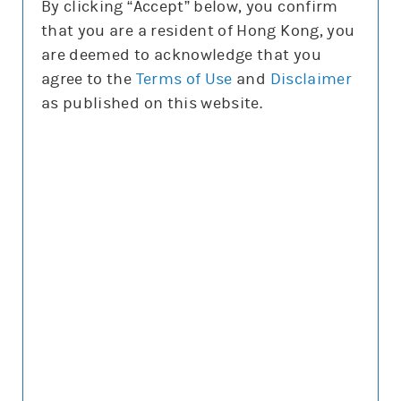
By clicking “Accept” below, you confirm
到期日
that you are a resident of Hong Kong, you
所有
are deemed to acknowledge that you
45
130
agree to the
Terms of Use
and
Disclaimer
實際槓桿
as published on this website.
所有
11.6倍 11.7倍
23.1倍
為條款較理想的選擇
輪證價格解說
輸
入
輪
證/
牛
55059 恒指摩利
牛
熊
證
正股上日16:00參考價/收市價
25,665.7/25,668
編
號
兩者相差
2.3
上日槓桿比率
54.6
基於收市價的理論變幅
0.5%/約0格
街貨量
(百萬份/%)
0/0.0%