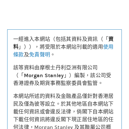
更新時間: 2026-08-07
一經進入本網站（包括其資料及資訊（「
資
牛熊證街貨分佈圖
料
」）），將受限於本網站刊載的適用
使用
條款
及
免責聲明
。
24%
76%
牛
熊
該等資料由摩根士丹利亞洲有限公司
（「
Morgan Stanley
」）編製，該公司受
香港證券及期貨事務監察委員會監管。
顯示5日即市高低
本網站所述的資料及金融產品僅針對香港居
街貨區域
過去圖表
街貨區域
過去圖表
民及僅為彼等設立。於其他地區自本網站下
顯示前三日
載任何資訊或會違反法律，倘閣下自本網站
顯示前三日
重點提示
下載任何資訊將違反閣下現正居住地區的任
MACD 指標
快線DIF高於慢線MACD，中線走勢向上
何法律，Morgan Stanley 及其聯屬公司概