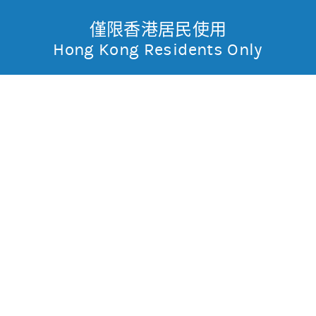
僅限香港居民使用
無抵押結構性產品
Toggle
Hong Kong Residents Only
摩
Menu
根
報價
士
輸
入
股
丹
票
標普500指數(SPX)
編
利
號
7,757.64
47.68 (0.6%)
香
指數3日高低
7,698
7,794
5日平均高低/百份比
79.3/1.0%
港
5日平均隔夜裂口/百份比
23.1/0.3%