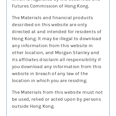
現價更新時間:
2026-08-10 16:20 (15分鐘延遲)
Futures Commission of Hong Kong.
更新時間:
2026-08-10 20:04
(每天更新3次:於晚上8點及10點更新當日數據,早上8點更
The Materials and financial products
新前交易日的數據)
described on this website are only
directed at and intended for residents of
Hong Kong. It may be illegal to download
篩選 輪證
any information from this website in
other location, and Morgan Stanley and
its affiliates disclaim all responsibility if
you download any information from this
購
沽
牛
熊
website in breach of any law of the
location in which you are residing.
發行商
The Materials from this website must not
摩利
其他
be used, relied or acted upon by persons
行使價
outside Hong Kong.
所有
7200
9000