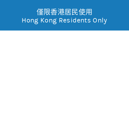
僅限香港居民使用
無抵押結構性產品
Toggle
Hong Kong Residents Only
摩
Menu
根
49658 摩利道指
熊
士
0.007
0.025
現價
丹
0.026
0.025
最高
最低
利
成交金額
510
香
昨日莊家活動佔成交比重
市場對盤較莊家高
昨日平均市場買賣差價
(每5分鐘計算)
約1格
港
今天平均市場買賣差價
(每5分鐘計算)
約1格