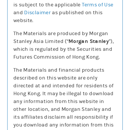
is subject to the applicable
Terms of Use
and
Disclaimer
as published on this
website.
更新時間: 2026-08-07
The Materials are produced by Morgan
Stanley Asia Limited (“
Morgan Stanley
”),
which is regulated by the Securities and
報價
Futures Commission of Hong Kong.
輸
入
The Materials and financial products
股
票
described on this website are only
道瓊斯指數(DJI)
編
號
directed at and intended for residents of
54,036.93
151.83 (0.3%)
Hong Kong. It may be illegal to download
3日高低
53,808
54,744
any information from this website in
5日平均高低/百份比
507/0.9%
other location, and Morgan Stanley and
5日平均隔夜裂口/百份比
206.1/0.4%
its affiliates disclaim all responsibility if
you download any information from this