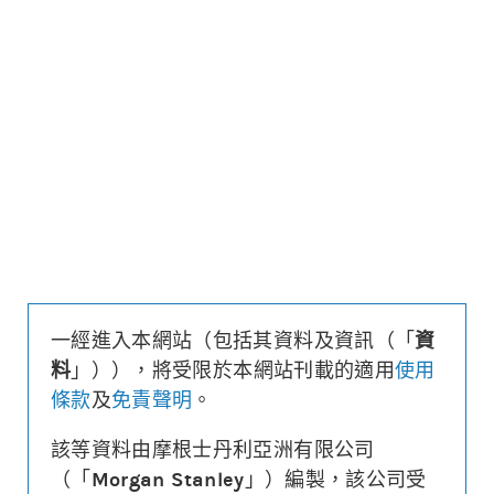
更新時間: 2026-08-07 16:20 (15分鐘延遲)
更新
下載上市文件
資料及數據
收回價
55,000
距現貨
($/%)
963.1/1.8
行使價
55,350
換股比率
390,000
槓桿比率
43.4
溢價
-0.4%
一經進入本網站（包括其資料及資訊（「
資
財務費用
($)
-0.001
料
」）），將受限於本網站刊載的適用
使用
街貨量
(百萬份/%)
0/0.0%
條款
及
免責聲明
。
到期日
(
861
日)
2028年12月15日
最後交易日
2028年12月14日
該等資料由摩根士丹利亞洲有限公司
（「
Morgan Stanley
」）編製，該公司受