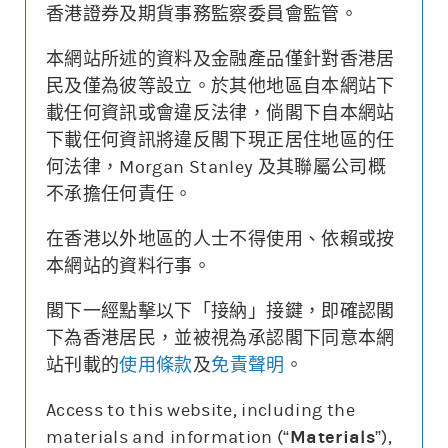
香港證券及期貨事務監察委員會監管。
本網站所述的資料及金融產品僅針對香港居
更新時間: 2026-08-07 16:20 (15分鐘延遲)
民及僅為彼等設立。於其他地區自本網站下
載任何資訊或會違反法律，倘閣下自本網站
下載任何資訊將違反閣下現正居住地區的任
何法律，Morgan Stanley 及其聯屬公司概
街貨變動
不承擔任何責任。
牛熊證價格
相關資產價格
0.080
60000
在香港以外地區的人士不得使用、依賴或按
本網站的資料行事。
0.000
0
街貨量(%)
閣下一經點擊以下「接納」接鍵，即確認閣
下為香港居民，並被視為承認閣下同意本網
22/07
28/07
03/08
07/08
站刊載的
使用條款
及
免責聲明
。
牛熊證價格
相關資產價格
街貨量(%)
Access to this website, including the
materials and information (“
Materials
”),