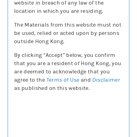
website in breach of any law of the
location in which you are residing.
The Materials from this website must not
be used, relied or acted upon by persons
更新時間: 2026-08-07
outside Hong Kong.
By clicking “Accept” below, you confirm
that you are a resident of Hong Kong, you
正股圖表
are deemed to acknowledge that you
agree to the
Terms of Use
and
Disclaimer
道指
as published on this website.
道指
圖表種類
圖表種類
技術指標
技術指標