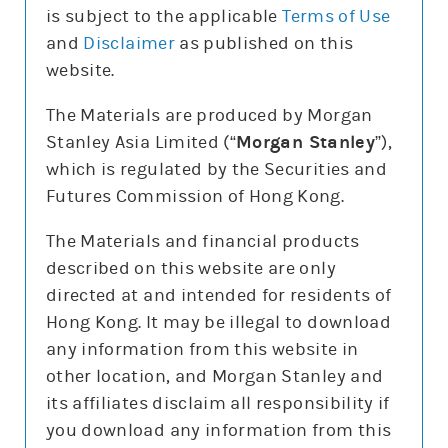
is subject to the applicable
Terms of Use
and
Disclaimer
as published on this
website.
更新時間: 2026-08-07
The Materials are produced by Morgan
Stanley Asia Limited (“
Morgan Stanley
”),
which is regulated by the Securities and
報價
Futures Commission of Hong Kong.
輸
入
The Materials and financial products
股
票
described on this website are only
標普500指數(SPX)
編
號
directed at and intended for residents of
7,757.64
47.68 (0.6%)
Hong Kong. It may be illegal to download
3日高低
7,698
7,794
any information from this website in
5日平均高低/百份比
79.3/1.0%
other location, and Morgan Stanley and
5日平均隔夜裂口/百份比
23.1/0.3%
its affiliates disclaim all responsibility if
you download any information from this