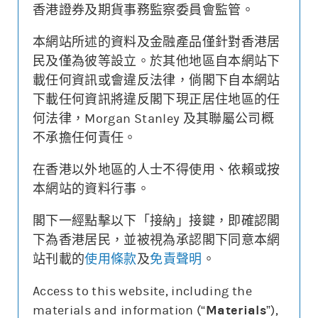
香港證券及期貨事務監察委員會監管。
本網站所述的資料及金融產品僅針對香港居
更新時間: 2026-08-07 16:20 (15分鐘延遲)
民及僅為彼等設立。於其他地區自本網站下
載任何資訊或會違反法律，倘閣下自本網站
下載任何資訊將違反閣下現正居住地區的任
何法律，Morgan Stanley 及其聯屬公司概
街貨變動
不承擔任何責任。
牛熊證價格
相關資產價格
4
10000
在香港以外地區的人士不得使用、依賴或按
本網站的資料行事。
0.000
0
街貨量(%)
閣下一經點擊以下「接納」接鍵，即確認閣
下為香港居民，並被視為承認閣下同意本網
22/07
28/07
03/08
07/08
站刊載的
使用條款
及
免責聲明
。
牛熊證價格
相關資產價格
街貨量(%)
Access to this website, including the
materials and information (“
Materials
”),