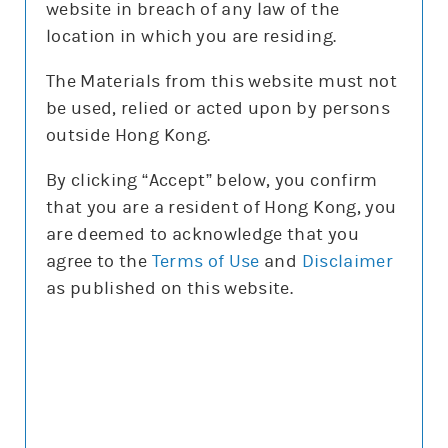
website in breach of any law of the
location in which you are residing.
The Materials from this website must not
be used, relied or acted upon by persons
更新時間: 2026-08-07
outside Hong Kong.
By clicking “Accept” below, you confirm
that you are a resident of Hong Kong, you
正股圖表
are deemed to acknowledge that you
agree to the
Terms of Use
and
Disclaimer
標指
as published on this website.
標指
圖表種類
圖表種類
技術指標
技術指標