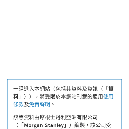
更新時間: 2026-08-07 16:20 (15分鐘延遲)
更新
下載上市文件
資料及數據
收回價
7,800
距現貨
($/%)
42.4/0.5
行使價
7,850
換股比率
46,800
槓桿比率
56.2
溢價
-0%
一經進入本網站（包括其資料及資訊（「
資
財務費用
($)
0.008
料
」）），將受限於本網站刊載的適用
使用
街貨量
(百萬份/%)
0/0.0%
條款
及
免責聲明
。
到期日
(
861
日)
2028年12月15日
最後交易日
2028年12月14日
該等資料由摩根士丹利亞洲有限公司
（「
Morgan Stanley
」）編製，該公司受