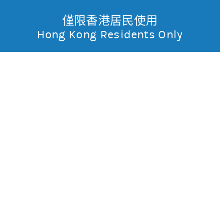
僅限香港居民使用
無抵押結構性產品
Toggle
Hong Kong Residents Only
摩
Menu
根
49661 摩利標指
熊
士
0
0.023
現價
丹
不適用
不適用
最高
最低
利
成交金額
不適用
香
昨日莊家活動佔成交比重
市場對盤較莊家高
昨日平均市場買賣差價
(每5分鐘計算)
約1格
港
今天平均市場買賣差價
(每5分鐘計算)
約1格