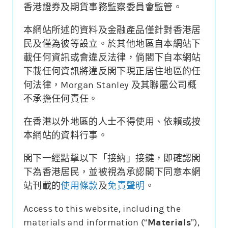
香港證券及期貨事務監察委員會監管。
本網站所述的資料及金融產品僅針對香港居
更新時間: 2026-08-10 16:20 (15分鐘延遲)
民及僅為彼等設立。於其他地區自本網站下
載任何資訊或會違反法律，倘閣下自本網站
下載任何資訊將違反閣下現正居住地區的任
何法律，Morgan Stanley 及其聯屬公司概
街貨變動
不承擔任何責任。
牛熊證價格
相關資產價格
0.160
10000
在香港以外地區的人士不得使用、依賴或按
本網站的資料行事。
0.000
0
街貨量(%)
閣下一經點擊以下「接納」接鍵，即確認閣
下為香港居民，並被視為承認閣下同意本網
22/07
28/07
03/08
07/08
站刊載的
使用條款
及
免責聲明
。
牛熊證價格
相關資產價格
街貨量(%)
Access to this website, including the
materials and information (“
Materials
”),