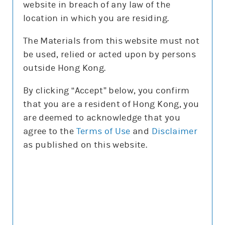
website in breach of any law of the
location in which you are residing.
The Materials from this website must not
be used, relied or acted upon by persons
更新時間: 2026-08-07
outside Hong Kong.
By clicking “Accept” below, you confirm
that you are a resident of Hong Kong, you
正股圖表
are deemed to acknowledge that you
agree to the
Terms of Use
and
Disclaimer
標指
as published on this website.
標指
圖表種類
圖表種類
技術指標
技術指標