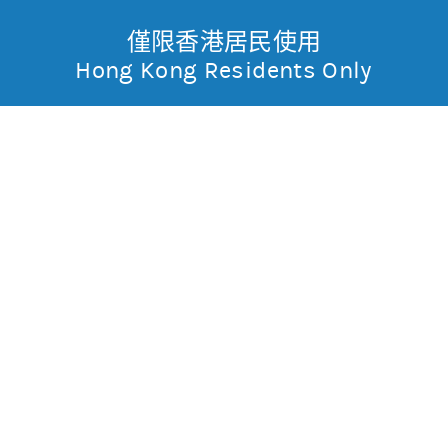
僅限香港居民使用
無抵押結構性產品
Toggle
Hong Kong Residents Only
摩
Menu
根
49662 摩利標指
牛
士
0.008
0.123
現價
丹
0.122
0.122
最高
最低
利
成交金額
1.83萬
香
昨日莊家活動佔成交比重
市場對盤較莊家高
昨日平均市場買賣差價
(每5分鐘計算)
約1格
港
今天平均市場買賣差價
(每5分鐘計算)
約1格