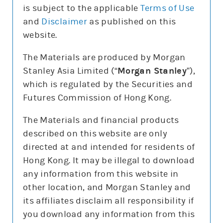
is subject to the applicable
Terms of Use
and
Disclaimer
as published on this
website.
更新時間: 2026-08-07
The Materials are produced by Morgan
Stanley Asia Limited (“
Morgan Stanley
”),
which is regulated by the Securities and
報價
Futures Commission of Hong Kong.
輸
入
The Materials and financial products
股
票
described on this website are only
標普500指數(SPX)
編
號
directed at and intended for residents of
7,757.64
47.68 (0.6%)
Hong Kong. It may be illegal to download
3日高低
7,698
7,794
any information from this website in
5日平均高低/百份比
79.3/1.0%
other location, and Morgan Stanley and
5日平均隔夜裂口/百份比
23.1/0.3%
its affiliates disclaim all responsibility if
you download any information from this