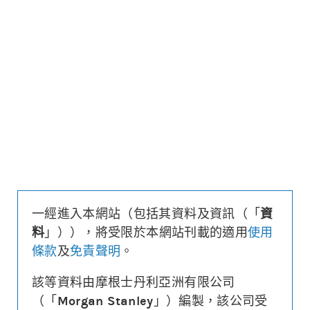
更新時間: 2026-08-10 16:20 (15分鐘延遲)
更新
下載上市文件
資料及數據
收回價
7,200
距現貨
($/%)
557.6/7.2
行使價
7,150
換股比率
46,800
槓桿比率
10.6
溢價
1.6%
一經進入本網站（包括其資料及資訊（「
資
財務費用
($)
0.021
料
」）），將受限於本網站刊載的適用
使用
街貨量
(百萬份/%)
0.6/0.7%
條款
及
免責聲明
。
到期日
(
130
日)
2026年12月18日
最後交易日
2026年12月17日
該等資料由摩根士丹利亞洲有限公司
（「
Morgan Stanley
」）編製，該公司受