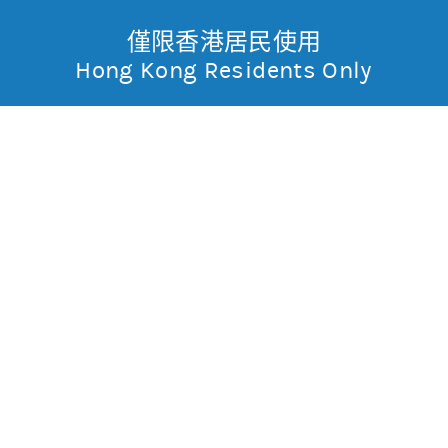
僅限香港居民使用
無抵押結構性產品
Toggle
Hong Kong Residents Only
摩
Menu
根
54454 摩利恒指
牛
士
0.014
0.231
現價
丹
0.226
0.226
最高
最低
利
成交金額
4.294萬
香
昨日莊家活動佔成交比重
市場對盤較莊家高
昨日平均市場買賣差價
(每5分鐘計算)
約3格
港
今天平均市場買賣差價
(每5分鐘計算)
約4格