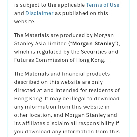
is subject to the applicable
Terms of Use
and
Disclaimer
as published on this
website.
更新時間: 2026-08-07
The Materials are produced by Morgan
Stanley Asia Limited (“
Morgan Stanley
”),
which is regulated by the Securities and
報價
Futures Commission of Hong Kong.
輸
入
The Materials and financial products
股
票
described on this website are only
恆生指數(HSI)
編
號
directed at and intended for residents of
25,668.03
137.75 (0.5%)
Hong Kong. It may be illegal to download
期指3日高低
25,398
25,990
any information from this website in
3日期指最高成交區中間價
25,591.5
other location, and Morgan Stanley and
今日16:00參考價/收市價
25,665.7/25,668
its affiliates disclaim all responsibility if
you download any information from this