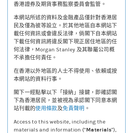
香港證券及期貨事務監察委員會監管。
本網站所述的資料及金融產品僅針對香港居
更新時間: 2026-08-07 16:20 (15分鐘延遲)
民及僅為彼等設立。於其他地區自本網站下
載任何資訊或會違反法律，倘閣下自本網站
下載任何資訊將違反閣下現正居住地區的任
何法律，Morgan Stanley 及其聯屬公司概
街貨變動
不承擔任何責任。
牛熊證價格
相關資產價格
0.360
26400
在香港以外地區的人士不得使用、依賴或按
本網站的資料行事。
0.120
24800
街貨量(%)
閣下一經點擊以下「接納」接鍵，即確認閣
下為香港居民，並被視為承認閣下同意本網
22/07
28/07
03/08
07/08
站刊載的
使用條款
及
免責聲明
。
牛熊證價格
相關資產價格
街貨量(%)
Access to this website, including the
materials and information (“
Materials
”),