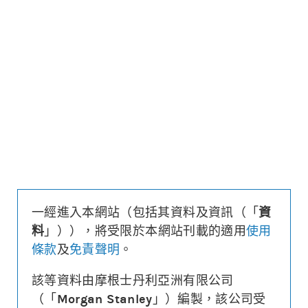
更新時間: 2026-08-07 16:20 (15分鐘延遲)
更新
下載上市文件
資料及數據
收回價
23,416
距現貨
($/%)
2,252/8.8
行使價
23,316
換股比率
10,000
槓桿比率
11.1
溢價
-0.2%
一經進入本網站（包括其資料及資訊（「
資
財務費用
($)
-0.004
料
」）），將受限於本網站刊載的適用
使用
街貨量
(百萬份/%)
15.4/8.1%
條款
及
免責聲明
。
到期日
(
874
日)
2028年12月28日
最後交易日
2028年12月27日
該等資料由摩根士丹利亞洲有限公司
（「
Morgan Stanley
」）編製，該公司受