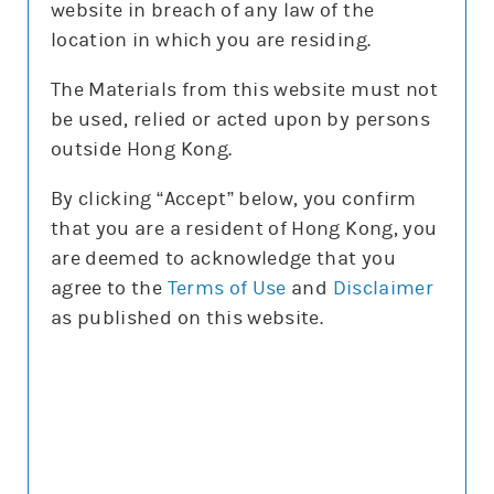
website in breach of any law of the
location in which you are residing.
The Materials from this website must not
be used, relied or acted upon by persons
更新時間: 2026-08-07 16:20(15分鐘延遲)
outside Hong Kong.
By clicking “Accept” below, you confirm
that you are a resident of Hong Kong, you
正股圖表
are deemed to acknowledge that you
agree to the
Terms of Use
and
Disclaimer
恒指
as published on this website.
恒指
圖表種類
圖表種類
技術指標
技術指標