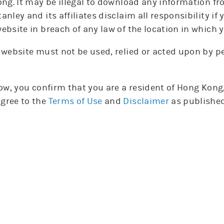
ong. It may be illegal to download any information fr
輪證選擇
anley and its affiliates disclaim all responsibility i
ebsite in breach of any law of the location in which y
牛
熊
摩利牛熊證
 website must not be used, relied or acted upon by 
槓桿
槓桿
編號
編號
發行商
發行商
種類
種類
收回價
收回價
比率
比率
行使價
行使價
到期日
到期日
low, you confirm that you are a resident of Hong Kon
68116
68116
摩利
摩利
牛
牛
25,310
25,310
79.7
79.7
25,210
25,210
28-10-30
28-10-30
1
1
gree to the
Terms of Use
and
Disclaimer
as published
68110
68110
摩利
摩利
牛
牛
25,250
25,250
62.2
62.2
25,150
25,150
28-10-30
28-10-30
1
1
68867
68867
摩利
摩利
牛
牛
25,250
25,250
63.8
63.8
25,150
25,150
28-10-30
28-10-30
2
2
67650
67650
摩利
摩利
牛
牛
25,207
25,207
56.7
56.7
25,107
25,107
29-04-27
29-04-27
1
1
68098
68098
摩利
摩利
牛
牛
25,150
25,150
52.0
52.0
25,050
25,050
28-12-28
28-12-28
1
1