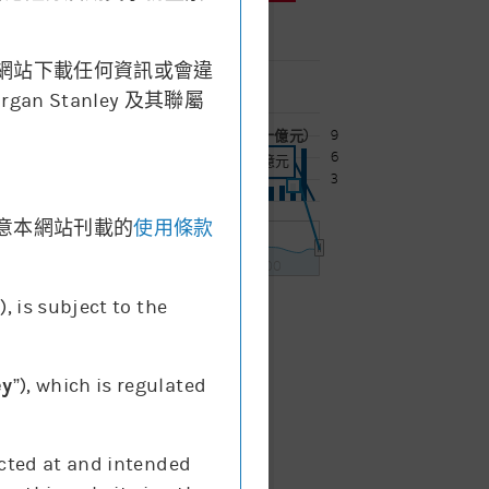
網站下載任何資訊或會違
05/08
Stanley 及其聯屬
9
成交額 (十億元)
6
成交額:
0.01十億元
3
意本網站刊載的
使用條款
ug
15:00
”), is subject to the
成交額
ey
”), which is regulated
ected at and intended