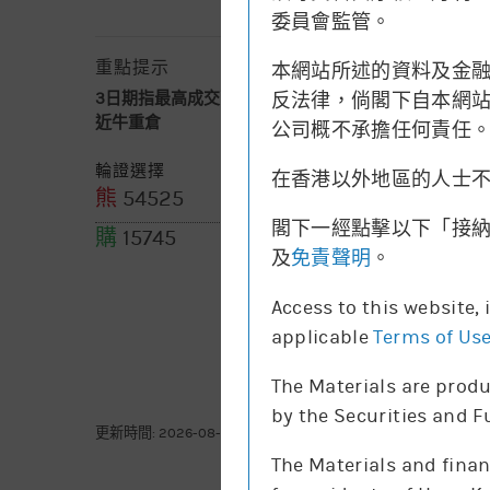
委員會監管。
重點提示
本網站所述的資料及金
反法律，倘閣下自本網站下
3日期指最高成交區中間價
不適用
近牛重倉
25,200-25,389
公司概不承擔任何責任
(839張期指)
輪證選擇
在香港以外地區的人士
熊
54525
購
15744
閣下一經點擊以下「接
購
15745
及
免責聲明
。
Access to this website,
applicable
Terms of Us
The Materials are produ
by the Securities and 
更新時間: 2026-08-06 15:15(15分鐘延遲)
The Materials and finan