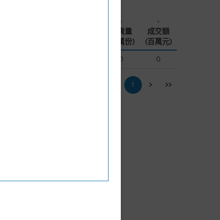
換股
換股
買賣
買賣
現價
現價
街貨量
街貨量
成交額
成交額
日
日
比率
比率
差價
差價
(升跌%)
(升跌%)
(百萬份)
(百萬份)
(百萬元)
(百萬元)
-28
-28
10,000
10,000
1
1
0.112
0.112
0%
0%
0
0
0
0
<<
<
1
>
>>