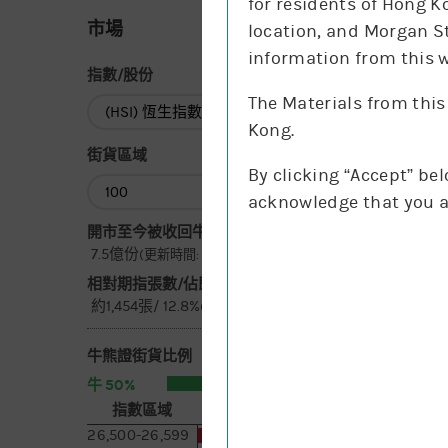
for residents of Hong K
市場
location, and Morgan St
information from this w
指數/股份
The Materials from this
指數/股份
Kong.
街貨區域
By clicking “Accept” be
街貨區域
acknowledge that you a
開市至今被收回牛街貨總數* :
7.5億份
(更新時間: 15:15)
相對期指張數/佔即月期指成交* :
約1,454張/ 12.8%
(更新時間: 15:15)
牛熊證街貨比例
50%
50%
牛
熊
指數區域
相對期指張數
[括號內為一日變化]
26,500-26,599
833 [-8]