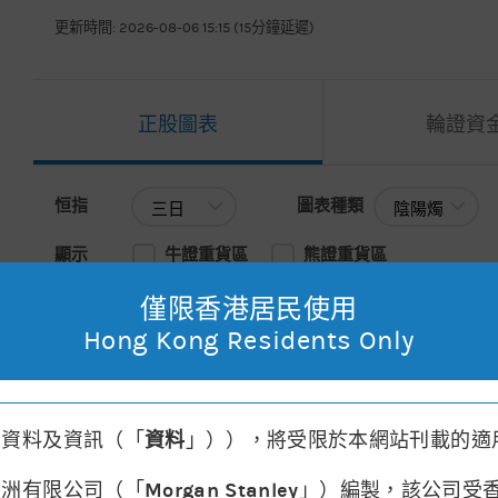
更新時間: 2026-08-06 15:15 (15分鐘延遲)
正股圖表
輪證資
恒指
圖表種類
恒指
圖表種類
顯示
牛證重貨區
熊證重貨區
僅限香港居民使用
主圖表
移動平均線
請選擇
Hong Kong Residents Only
2026年08月05日 16:08
, 開市價: 25907.17
, 最高: 25907.17
, 最
其資料及資訊（「
資料
」）），將受限於本網站刊載的適
亞洲有限公司（「
Morgan Stanley
」）編製，該公司受