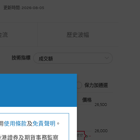
更新時間: 2026-08-05
金流
歷史波幅
技術指標
技術指標
保力加通道
價格
低: 25907.17
, 收市價: 25907.17
26,500
用
使用條款
及
免責聲明
。
26,000
價格:
25907.17
香港證券及期貨事務監察