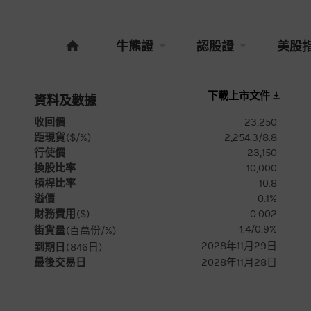
牛熊證
認股證
美股
下載上市文件
資料及數據
收回價
23,250
距現貨
($/%)
2,254.3/8.8
行使價
23,150
換股比率
10,000
槓桿比率
10.8
溢價
0.1%
財務費用
($)
0.002
1.4/0.9%
街貨量
(百萬份/%)
2028年11月29日
到期日
(
846
日)
最後交易日
2028年11月28日