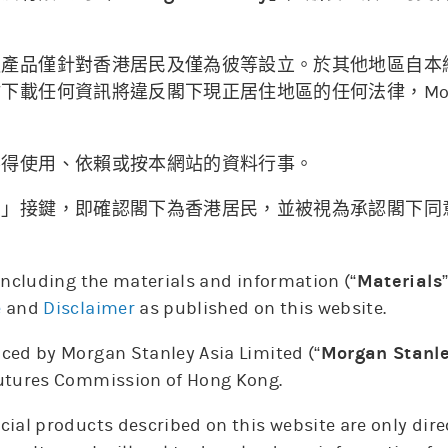
融產品僅針對香港居民及僅為彼等設立。於其他地區自本
04/08
05/08
載任何資訊將違反閣下現正居住地區的任何法律，Morgan 
。
不得使用、依賴或按本網站的資料行事。
納」接鍵，即確認閣下為香港居民，並被視為承認閣下同
12:00
5. A
 including the materials and information (“
Materials
上日牛證重貨區
上日熊證重貨區
相關資產價格
e
and
Disclaimer
as published on this website.
ced by Morgan Stanley Asia Limited (“
Morgan Stanl
Futures Commission of Hong Kong.
更新時間: 2026-08-06 15:10(15分鐘延遲)
cial products described on this website are only dir