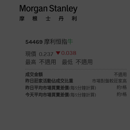
摩
根
士
54469 摩利恒指
牛
0.038
0.237
現價
丹
不適用
不適用
最高
最低
利
成交金額
不適用
昨日莊家活動佔成交比重
市場對盤較莊家高
香
約1格
昨日平均市場買賣差價
(每5分鐘計算)
約1格
今天平均市場買賣差價
(每5分鐘計算)
港