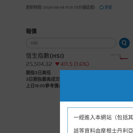
更新時間: 2026-08-06 15:15 (15分鐘延遲)
更新
報價
輸
入
股
票
恆生指數(HSI)
編
號
25,504.32
411.5 (1.6%)
期指3日高低
25,398
26,205
3日期指最高成交區中間價
26,095.5
上日16:00參考價/收市價
25,908.6/25,915.8
一經進入本網站（包括
該等資料由摩根士丹利