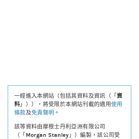
更新時間: 2026-08-07 16:20 (15分鐘延遲)
更新
下載上市文件
資料及數據
收回價
25,885
距現貨
($/%)
217/0.8
行使價
25,985
換股比率
10,000
槓桿比率
85.6
溢價
-0.1%
一經進入本網站（包括其資料及資訊（「
資
財務費用
($)
-0.002
料
」）），將受限於本網站刊載的適用
使用
街貨量
(百萬份/%)
13.1/6.5%
條款
及
免責聲明
。
到期日
(
964
日)
2029年03月28日
最後交易日
2029年03月27日
該等資料由摩根士丹利亞洲有限公司
（「
Morgan Stanley
」）編製，該公司受