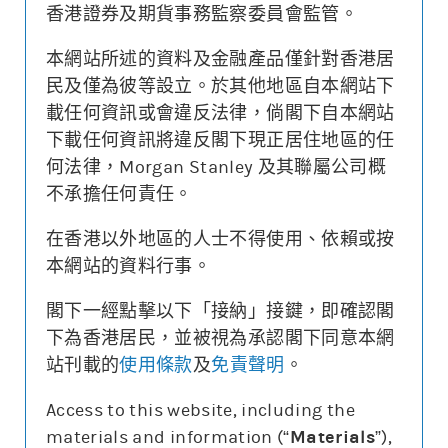
香港證券及期貨事務監察委員會監管。
本網站所述的資料及金融產品僅針對香港居
更新時間: 2026-08-07 16:20 (15分鐘延遲)
民及僅為彼等設立。於其他地區自本網站下
載任何資訊或會違反法律，倘閣下自本網站
下載任何資訊將違反閣下現正居住地區的任
何法律，Morgan Stanley 及其聯屬公司概
街貨變動
不承擔任何責任。
牛熊證價格
相關資產價格
在香港以外地區的人士不得使用、依賴或按
沒有相關資料
本網站的資料行事。
街貨量(%)
閣下一經點擊以下「接納」接鍵，即確認閣
下為香港居民，並被視為承認閣下同意本網
站刊載的
使用條款
及
免責聲明
。
牛熊證價格
相關資產價格
街貨量(%)
Access to this website, including the
materials and information (“
Materials
”),