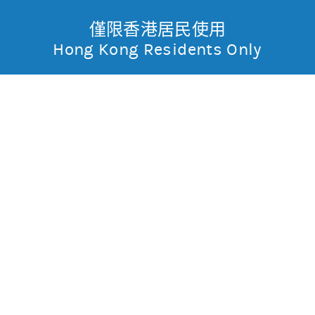
僅限香港居民使用
無抵押結構性產品
Toggle
Hong Kong Residents Only
摩
Menu
根
54525 摩利恒指
熊
士
0.017
0.03
現價
丹
0.056
0.029
最高
最低
利
成交金額
13,556.3萬
香
昨日莊家活動佔成交比重
約99.7%(參與度高)
昨日平均市場買賣差價
(每5分鐘計算)
約1格
港
今天平均市場買賣差價
(每5分鐘計算)
約1格