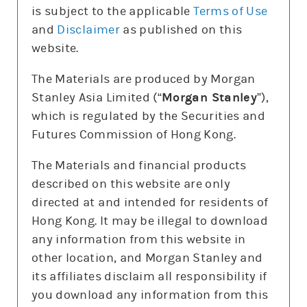
is subject to the applicable
Terms of Use
and
Disclaimer
as published on this
website.
更新時間:
The Materials are produced by Morgan
Stanley Asia Limited (“
Morgan Stanley
”),
which is regulated by the Securities and
報價
Futures Commission of Hong Kong.
輸
入
The Materials and financial products
股
票
described on this website are only
騰訊控股(0700)
編
號
directed at and intended for residents of
478.8
0.4 (0.1%)
Hong Kong. It may be illegal to download
股價3日高低
475
498
any information from this website in
3日最高成交區中間價
493.7
other location, and Morgan Stanley and
今日16:00參考價/收市價
479/478.8
its affiliates disclaim all responsibility if
成交金額
78億元
you download any information from this
成交相對大市
減