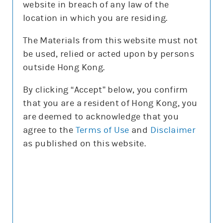
website in breach of any law of the
沽空比率
7.7%
location in which you are residing.
沽空比率較上日
減1.6%
The Materials from this website must not
be used, relied or acted upon by persons
更新時間: 2026-08-07 16:20(15分鐘延遲)
outside Hong Kong.
By clicking “Accept” below, you confirm
that you are a resident of Hong Kong, you
正股圖表
are deemed to acknowledge that you
agree to the
Terms of Use
and
Disclaimer
騰訊
as published on this website.
騰訊
圖表種類
圖表種類
技術指標
技術指標