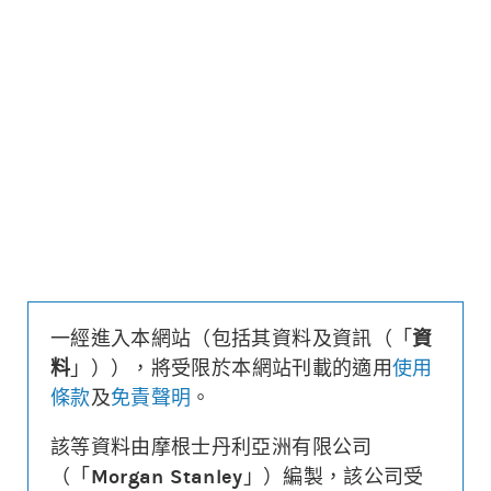
更新時間: 2026-08-07 16:20 (15分鐘延遲)
更新
下載上市文件
資料及數據
收回價
89
距現貨
($/%)
34.8/28.1
行使價
87.6
換股比率
200
槓桿比率
3.1
溢價
2.7%
一經進入本網站（包括其資料及資訊（「
資
財務費用
($)
0.017
料
」）），將受限於本網站刊載的適用
使用
街貨量
(百萬份/%)
0/0.0%
條款
及
免責聲明
。
到期日
(
175
日)
2027年01月29日
最後交易日
2027年01月28日
該等資料由摩根士丹利亞洲有限公司
（「
Morgan Stanley
」）編製，該公司受