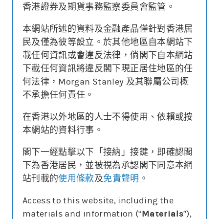
香港證券及期貨事務監察委員會監管。
本網站所述的資料及金融產品僅針對香港居
更新時間: 2026-08-07 16:20 (15分鐘延遲)
民及僅為彼等設立。於其他地區自本網站下
載任何資訊或會違反法律，倘閣下自本網站
下載任何資訊將違反閣下現正居住地區的任
何法律，Morgan Stanley 及其聯屬公司概
街貨變動
不承擔任何責任。
牛熊證價格
相關資產價格
0.240
140
在香港以外地區的人士不得使用、依賴或按
本網站的資料行事。
0.120
100
街貨量(%)
閣下一經點擊以下「接納」接鍵，即確認閣
下為香港居民，並被視為承認閣下同意本網
22/07
28/07
03/08
07/08
站刊載的
使用條款
及
免責聲明
。
牛熊證價格
相關資產價格
街貨量(%)
Access to this website, including the
materials and information (“
Materials
”),