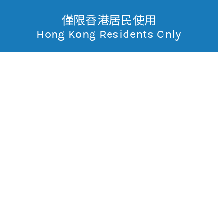
僅限香港居民使用
無抵押結構性產品
Toggle
Hong Kong Residents Only
摩
Menu
根
55823 摩利阿里
牛
士
0.003
0.198
現價
丹
不適用
不適用
最高
最低
利
成交金額
不適用
香
昨日莊家活動佔成交比重
市場對盤較莊家高
昨日平均市場買賣差價
(每5分鐘計算)
約2格
港
今天平均市場買賣差價
(每5分鐘計算)
約2格