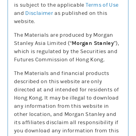
is subject to the applicable
Terms of Use
and
Disclaimer
as published on this
website.
更新時間: 2026-08-07
The Materials are produced by Morgan
Stanley Asia Limited (“
Morgan Stanley
”),
which is regulated by the Securities and
報價
Futures Commission of Hong Kong.
輸
入
The Materials and financial products
股
票
described on this website are only
阿里巴巴－Ｗ(9988)
編
號
directed at and intended for residents of
123.8
0.6 (0.5%)
Hong Kong. It may be illegal to download
股價3日高低
122
129
any information from this website in
3日最高成交區中間價
124.05
other location, and Morgan Stanley and
今日16:00參考價/收市價
123.7/123.8
its affiliates disclaim all responsibility if
成交金額
71.9億元
you download any information from this
成交相對大市
減