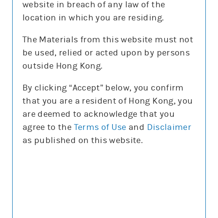
website in breach of any law of the
沽空比率
10.2%
location in which you are residing.
沽空比率較上日
增1.8%
The Materials from this website must not
be used, relied or acted upon by persons
更新時間: 2026-08-07 16:20(15分鐘延遲)
outside Hong Kong.
By clicking “Accept” below, you confirm
that you are a resident of Hong Kong, you
正股圖表
are deemed to acknowledge that you
agree to the
Terms of Use
and
Disclaimer
阿里
as published on this website.
阿里
圖表種類
圖表種類
技術指標
技術指標