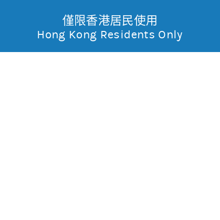
僅限香港居民使用
無抵押結構性產品
Toggle
Hong Kong Residents Only
摩
Menu
根
55059 摩利恒指
牛
士
0.015
0.062
現價
丹
0.065
0.054
最高
最低
利
成交金額
29,598.5萬
香
昨日莊家活動佔成交比重
約100.0%(參與度高)
昨日平均市場買賣差價
(每5分鐘計算)
約1格
港
今天平均市場買賣差價
(每5分鐘計算)
約1格