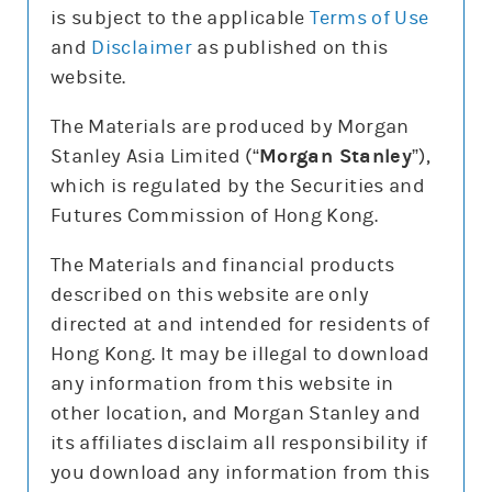
is subject to the applicable
Terms of Use
and
Disclaimer
as published on this
website.
更新時間:
The Materials are produced by Morgan
Stanley Asia Limited (“
Morgan Stanley
”),
which is regulated by the Securities and
報價
Futures Commission of Hong Kong.
輸
入
The Materials and financial products
股
票
described on this website are only
騰訊控股(0700)
編
號
directed at and intended for residents of
479.2
0.4 (0.1%)
Hong Kong. It may be illegal to download
股價3日高低
475
491
any information from this website in
3日最高成交區中間價
480.4
other location, and Morgan Stanley and
上日16:00參考價/收市價
479/478.8
its affiliates disclaim all responsibility if
成交金額
58.6億元
you download any information from this
成交相對大市
減