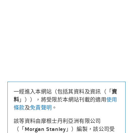
更新時間: 2026-08-10 14:50 (15分鐘延遲)
更新
下載上市文件
資料及數據
收回價
25,350
距現貨
($/%)
513.9/2.0
行使價
25,250
換股比率
10,000
槓桿比率
41.7
溢價
0%
一經進入本網站（包括其資料及資訊（「
資
財務費用
($)
0.001
料
」）），將受限於本網站刊載的適用
使用
街貨量
(百萬份/%)
0/0.0%
條款
及
免責聲明
。
到期日
(
842
日)
2028年11月29日
最後交易日
2028年11月28日
該等資料由摩根士丹利亞洲有限公司
（「
Morgan Stanley
」）編製，該公司受