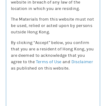
website in breach of any law of the
沽空比率
10.9%
location in which you are residing.
沽空比率較上日
增3.2%
The Materials from this website must not
be used, relied or acted upon by persons
更新時間: 2026-08-10 14:50(15分鐘延遲)
outside Hong Kong.
By clicking “Accept” below, you confirm
that you are a resident of Hong Kong, you
正股圖表
are deemed to acknowledge that you
agree to the
Terms of Use
and
Disclaimer
騰訊
as published on this website.
騰訊
圖表種類
圖表種類
技術指標
技術指標