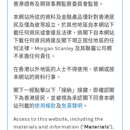
香港證券及期貨事務監察委員會監管。
本網站所述的資料及金融產品僅針對香港居
更新時間: 2026-08-10 14:50 (15分鐘延遲)
民及僅為彼等設立。於其他地區自本網站下
載任何資訊或會違反法律，倘閣下自本網站
下載任何資訊將違反閣下現正居住地區的任
何法律，Morgan Stanley 及其聯屬公司概
街貨變動
不承擔任何責任。
牛熊證價格
相關資產價格
在香港以外地區的人士不得使用、依賴或按
沒有相關資料
本網站的資料行事。
街貨量(%)
閣下一經點擊以下「接納」接鍵，即確認閣
下為香港居民，並被視為承認閣下同意本網
站刊載的
使用條款
及
免責聲明
。
牛熊證價格
相關資產價格
街貨量(%)
Access to this website, including the
materials and information (“
Materials
”),