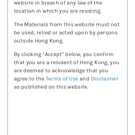
website in breach of any law of the
沽空比率
7.7%
location in which you are residing.
沽空比率較上日
減1.6%
The Materials from this website must not
be used, relied or acted upon by persons
更新時間: 2026-08-07 16:20(15分鐘延遲)
outside Hong Kong.
By clicking “Accept” below, you confirm
that you are a resident of Hong Kong, you
正股圖表
are deemed to acknowledge that you
agree to the
Terms of Use
and
Disclaimer
騰訊
as published on this website.
騰訊
圖表種類
圖表種類
技術指標
技術指標