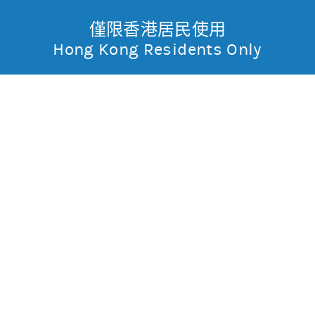
僅限香港居民使用
無抵押結構性產品
Toggle
Hong Kong Residents Only
摩
Menu
根
54525 摩利恒指
熊
士
0.017
0.03
現價
丹
0.056
0.029
最高
最低
利
成交金額
13,556.3萬
香
昨日莊家活動佔成交比重
約99.7%(參與度高)
昨日平均市場買賣差價
(每5分鐘計算)
約1格
港
今天平均市場買賣差價
(每5分鐘計算)
約1格