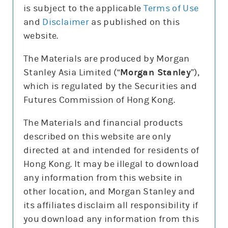
is subject to the applicable
Terms of Use
and
Disclaimer
as published on this
website.
更新時間:
The Materials are produced by Morgan
Stanley Asia Limited (“
Morgan Stanley
”),
which is regulated by the Securities and
報價
Futures Commission of Hong Kong.
輸
入
The Materials and financial products
股
票
described on this website are only
騰訊控股(0700)
編
號
directed at and intended for residents of
478.8
0.4 (0.1%)
Hong Kong. It may be illegal to download
股價3日高低
475
498
any information from this website in
3日最高成交區中間價
493.7
other location, and Morgan Stanley and
今日16:00參考價/收市價
479/478.8
its affiliates disclaim all responsibility if
成交金額
78億元
you download any information from this
成交相對大市
減