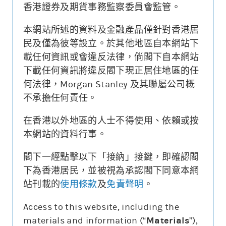
香港證券及期貨事務監察委員會監管。
本網站所述的資料及金融產品僅針對香港居
更新時間: 2026-08-07 16:20 (15分鐘延遲)
民及僅為彼等設立。於其他地區自本網站下
載任何資訊或會違反法律，倘閣下自本網站
下載任何資訊將違反閣下現正居住地區的任
何法律，Morgan Stanley 及其聯屬公司概
街貨變動
不承擔任何責任。
牛熊證價格
相關資產價格
在香港以外地區的人士不得使用、依賴或按
沒有相關資料
本網站的資料行事。
街貨量(%)
閣下一經點擊以下「接納」接鍵，即確認閣
下為香港居民，並被視為承認閣下同意本網
站刊載的
使用條款
及
免責聲明
。
牛熊證價格
相關資產價格
街貨量(%)
Access to this website, including the
materials and information (“
Materials
”),