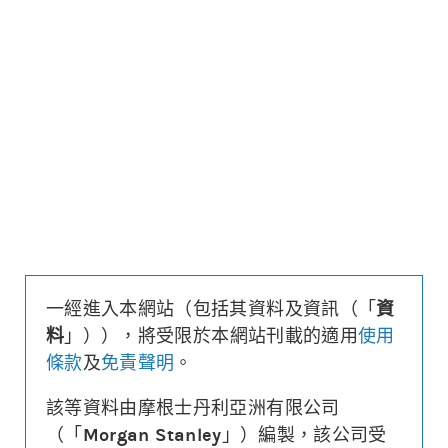
更新時間: 2026-08-07 16:20 (15分鐘延遲)
更新
下載上市文件
資料及數據
收回價
25,885
距現貨
($/%)
217/0.8
行使價
25,985
換股比率
10,000
槓桿比率
85.6
溢價
-0.1%
一經進入本網站（包括其資料及資訊（「
資
財務費用
($)
-0.002
料
」）），將受限於本網站刊載的適用
使用
街貨量
(百萬份/%)
13.1/6.5%
條款
及
免責聲明
。
到期日
(
964
日)
2029年03月28日
最後交易日
2029年03月27日
該等資料由摩根士丹利亞洲有限公司
（「
Morgan Stanley
」）編製，該公司受