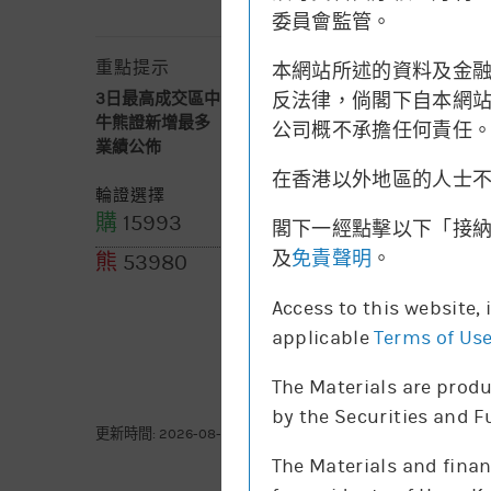
委員會監管。
重點提示
本網站所述的資料及金
反法律，倘閣下自本網站下
3日最高成交區中間價
不適用
牛熊證新增最多
牛25-25.99 (118.8千股)
公司概不承擔任何責任
業績公佈
2026-08-18
在香港以外地區的人士
輪證選擇
購
15993
購
13702
閣下一經點擊以下「接
及
免責聲明
。
熊
53980
Access to this website,
applicable
Terms of Us
The Materials are produ
by the Securities and 
更新時間: 2026-08-07 16:20(15分鐘延遲)
The Materials and finan