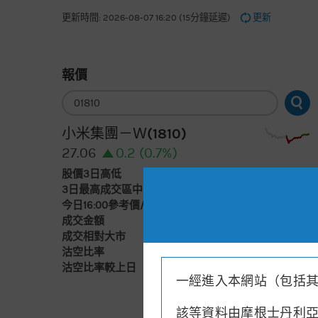
更新時間: 2026-08-07 16:20 (15分鐘延遲)
更新
報價
輸
入
股
票
小米集團－Ｗ(1810)
編
號
27.06
0.2 (0.7%)
股價3日高低
26.1
28.4
3日最高成交區中間價
27.68
今日16:00參考價/收市價
27.04/27.06
成交金額
39.4億元
成交相對大市
減
沽空比率
22.3%
沽空比率較上日
增2.5%
一經進入本網站（包括
該等資料由摩根士丹利