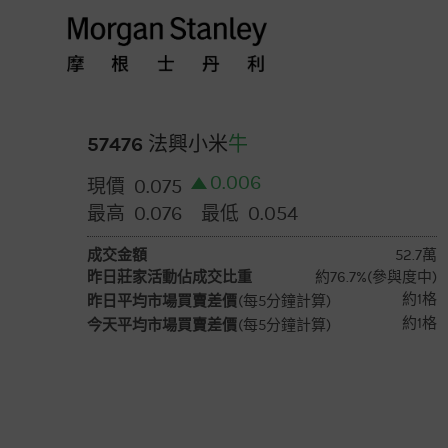
摩
根
士
57476 法興小米
牛
0.006
0.075
現價
丹
0.076
0.054
最高
最低
利
成交金額
52.7萬
昨日莊家活動佔成交比重
約76.7%(參與度中)
香
約1格
昨日平均市場買賣差價
(每5分鐘計算)
約1格
今天平均市場買賣差價
(每5分鐘計算)
港