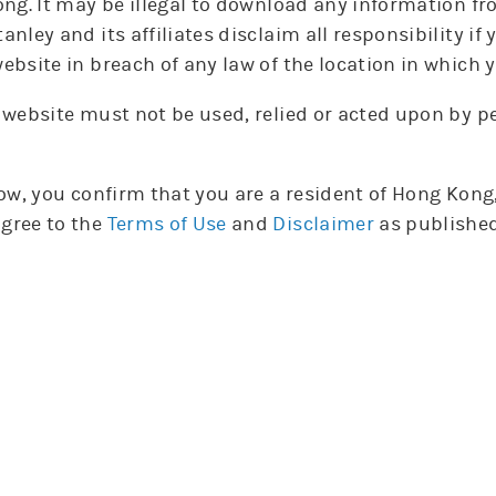
ong. It may be illegal to download any information fr
輪證選擇
anley and its affiliates disclaim all responsibility i
ebsite in breach of any law of the location in which y
牛
熊
摩利牛熊證
 website must not be used, relied or acted upon by 
槓桿
編號
發行商
種類
收回價
比率
行使價
到期日
low, you confirm that you are a resident of Hong Kon
沒有相關資料
gree to the
Terms of Use
and
Disclaimer
as published
購
沽
摩利認股證
實際
實際
引伸
引伸
編號
編號
發行商
發行商
種類
種類
行使價
行使價
槓桿
槓桿
波幅
波幅
到期日
到期日
25751
25751
摩利
摩利
購
購
41.9
41.9
3.5
3.5
47.5%
47.5%
27-12-2
27-12-2
15965
15965
摩利
摩利
購
購
38.9
38.9
5.7
5.7
50.8%
50.8%
27-02-0
27-02-0