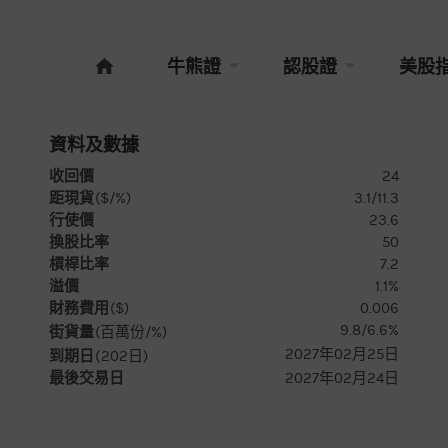
牛熊證
認股證
美股
資料及數據
收回價
24
距現貨
($/%)
3.1/11.3
行使價
23.6
換股比率
50
槓桿比率
7.2
溢價
1.1%
財務費用
($)
0.006
9.8/6.6%
街貨量
(百萬份/%)
2027年02月25日
到期日
(
202
日)
最後交易日
2027年02月24日