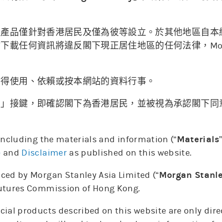
融產品僅針對香港居民及僅為彼等設立。於其他地區自本
06/08
載任何資訊將違反閣下現正居住地區的任何法律，Morgan 
。
不得使用、依賴或按本網站的資料行事。
納」接鍵，即確認閣下為香港居民，並被視為承認閣下同
6. Aug
 including the materials and information (“
Materials
上日牛證重貨區
上日熊證重貨區
相關資產價格
e
and
Disclaimer
as published on this website.
ced by Morgan Stanley Asia Limited (“
Morgan Stanl
Futures Commission of Hong Kong.
更新時間: 2026-08-07 15:59(15分鐘延遲)
cial products described on this website are only dir