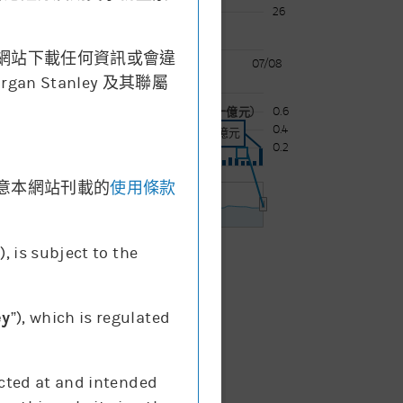
26
網站下載任何資訊或會違
07/08
07/08
Stanley 及其聯屬
0.6
成交額 (十億元)
0.4
成交額:
0.20十億元
0.2
意本網站刊載的
使用條款
7. Aug
”), is subject to the
成交額
ey
”), which is regulated
ected at and intended