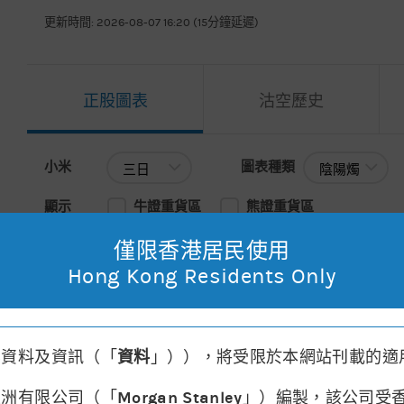
更新時間: 2026-08-07 16:20 (15分鐘延遲)
正股圖表
沽空歷史
小米
圖表種類
小米
圖表種類
顯示
牛證重貨區
熊證重貨區
僅限香港居民使用
主圖表
移動平均線
請選擇
Hong Kong Residents Only
2026年08月07日 15:59
, 開市價: 27.00
, 最高: 27.08
, 最低: 27
其資料及資訊（「
資料
」）），將受限於本網站刊載的適
亞洲有限公司（「
Morgan Stanley
」）編製，該公司受