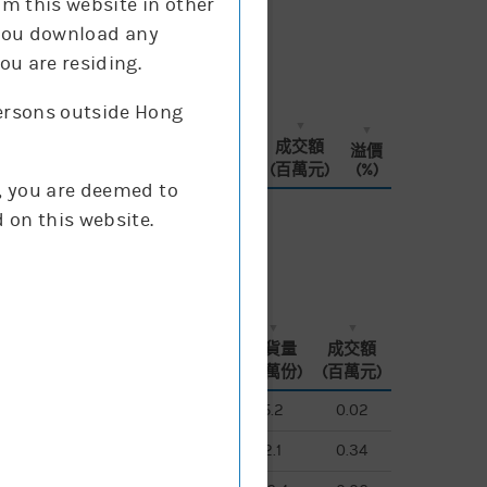
om this website in other
f you download any
ou are residing.
persons outside Hong
換股
買賣
現價
街貨量
成交額
溢價
比率
差價
(升跌%)
(百萬份)
(百萬元)
(%)
g, you are deemed to
 on this website.
換股
換股
買賣
買賣
現價
現價
街貨量
街貨量
成交額
成交額
比率
比率
差價
差價
(升跌%)
(升跌%)
(百萬份)
(百萬份)
(百萬元)
(百萬元)
1
1
50
50
1
1
0.052
0.052
0%
0%
5.2
5.2
0.02
0.02
3
3
20
20
1
1
0.051
0.051
2%
2%
2.1
2.1
0.34
0.34