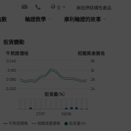
繁
無抵押結構性產品
指數
輪證教學
摩利輪證的故事
街貨變動
牛熊證價格
相關資產價格
0.240
36
0.160
32
0.080
28
0.000
24
街貨量(%)
27/07
03/08
牛熊證價格
相關資產價格
街貨量(%)