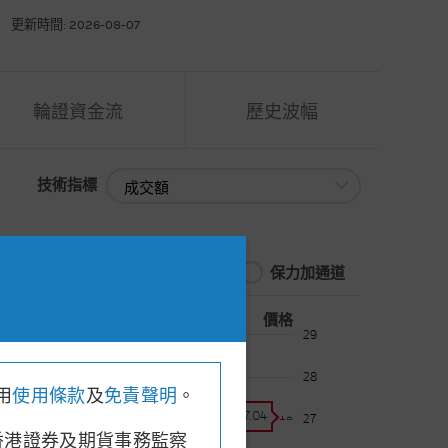
更新時間: 2026-08-07
輪證資金流
歷史波幅
技術指標
技術指標
保力加通道
價格
.00
, 收市價: 27.04
29
28
用
使用條款
及
免責聲明
。
價格:
27.04
27
香港證券及期貨事務監察