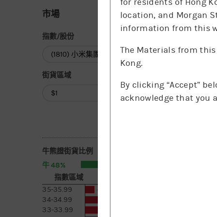
for residents of Hong K
市場
location, and Morgan St
information from this w
指數/股份
The Materials from this
指數/股份
Kong.
街貨區域
By clicking “Accept” be
街貨區域
acknowledge that you a
牛熊證街貨比例
48%
52%
牛
熊
指數區域
相對期指張數
[括號內為一日變化]
35-35.99
10.9萬 [-0.9]
34-34.99
57.9萬 [-0.6]
33-33.99
85.7萬 [-2.2]