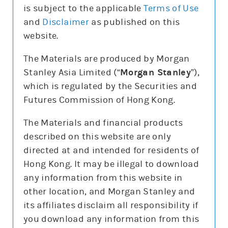
is subject to the applicable
Terms of Use
and
Disclaimer
as published on this
website.
更新時間: 2026-08-07
The Materials are produced by Morgan
Stanley Asia Limited (“
Morgan Stanley
”),
which is regulated by the Securities and
報價
Futures Commission of Hong Kong.
輸
入
The Materials and financial products
股
票
described on this website are only
恆生指數(HSI)
編
號
directed at and intended for residents of
25,668.03
137.75 (0.5%)
Hong Kong. It may be illegal to download
期指3日高低
25,398
25,990
any information from this website in
3日期指最高成交區中間價
25,591.5
other location, and Morgan Stanley and
今日16:00參考價/收市價
25,665.7/25,668
its affiliates disclaim all responsibility if
you download any information from this