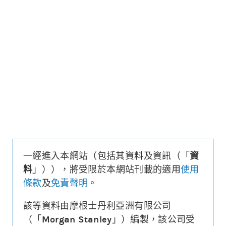
更新時間: 2026-08-07 16:20 (15分鐘延遲)
更新
下載上市文件
資料及數據
收回價
26,430
距現貨
($/%)
762/3.0
行使價
26,530
換股比率
10,000
槓桿比率
30.6
溢價
-0.1%
一經進入本網站（包括其資料及資訊（「
資
財務費用
($)
-0.002
料
」）），將受限於本網站刊載的適用
使用
街貨量
(百萬份/%)
0.3/0.2%
條款
及
免責聲明
。
到期日
(
874
日)
2028年12月28日
最後交易日
2028年12月27日
該等資料由摩根士丹利亞洲有限公司
（「
Morgan Stanley
」）編製，該公司受