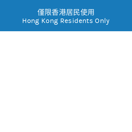
僅限香港居民使用
無抵押結構性產品
Toggle
Hong Kong Residents Only
摩
Menu
根
58554 摩利恒指
熊
士
0.015
0.084
現價
丹
0.107
0.089
最高
最低
利
成交金額
1.711萬
香
昨日莊家活動佔成交比重
約93.8%(參與度高)
昨日平均市場買賣差價
(每5分鐘計算)
約1格
港
今天平均市場買賣差價
(每5分鐘計算)
約1格