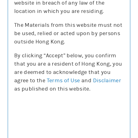
website in breach of any law of the
location in which you are residing.
The Materials from this website must not
be used, relied or acted upon by persons
更新時間: 2026-08-07 16:20(15分鐘延遲)
outside Hong Kong.
By clicking “Accept” below, you confirm
that you are a resident of Hong Kong, you
正股圖表
are deemed to acknowledge that you
agree to the
Terms of Use
and
Disclaimer
恒指
as published on this website.
恒指
圖表種類
圖表種類
技術指標
技術指標