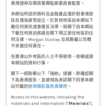
香港證券及期貨事務監察委員會監管。
本網站所述的資料及金融產品僅針對香港居
更新時間: 2026-08-07 16:20 (15分鐘延遲)
民及僅為彼等設立。於其他地區自本網站下
載任何資訊或會違反法律，倘閣下自本網站
下載任何資訊將違反閣下現正居住地區的任
何法律，Morgan Stanley 及其聯屬公司概
街貨變動
不承擔任何責任。
牛熊證價格
相關資產價格
0.240
26400
在香港以外地區的人士不得使用、依賴或按
本網站的資料行事。
0.000
24800
街貨量(%)
閣下一經點擊以下「接納」接鍵，即確認閣
下為香港居民，並被視為承認閣下同意本網
22/07
28/07
03/08
07/08
站刊載的
使用條款
及
免責聲明
。
牛熊證價格
相關資產價格
街貨量(%)
Access to this website, including the
materials and information (“
Materials
”),