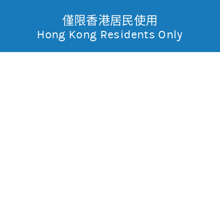
僅限香港居民使用
無抵押結構性產品
Toggle
Hong Kong Residents Only
摩
Menu
根
61110 摩利百度
熊
士
0
0.143
現價
丹
不適用
不適用
最高
最低
利
成交金額
不適用
香
昨日莊家活動佔成交比重
市場對盤較莊家高
昨日平均市場買賣差價
(每5分鐘計算)
約1格
港
今天平均市場買賣差價
(每5分鐘計算)
約1格