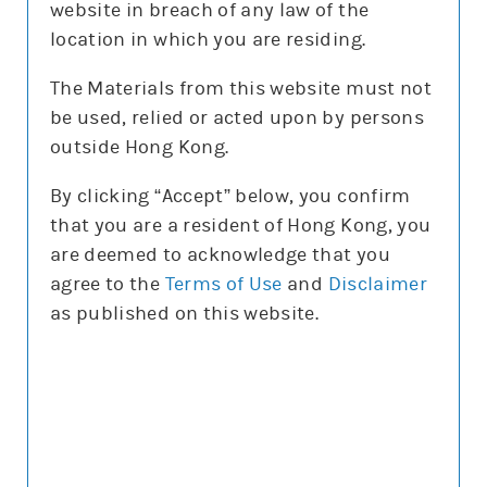
website in breach of any law of the
沽空比率
30.4%
location in which you are residing.
沽空比率較上日
增10.4%
The Materials from this website must not
be used, relied or acted upon by persons
更新時間: 2026-08-07 12:05(15分鐘延遲)
outside Hong Kong.
By clicking “Accept” below, you confirm
that you are a resident of Hong Kong, you
正股圖表
are deemed to acknowledge that you
agree to the
Terms of Use
and
Disclaimer
百度
as published on this website.
百度
圖表種類
圖表種類
技術指標
技術指標