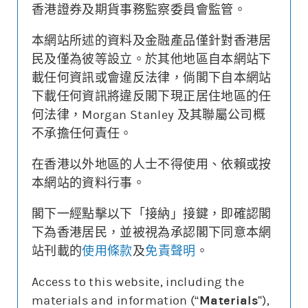
香港證券及期貨事務監察委員會監管。
本網站所述的資料及金融產品僅針對香港居
更新時間: 2026-08-07 12:05 (15分鐘延遲)
民及僅為彼等設立。於其他地區自本網站下
載任何資訊或會違反法律，倘閣下自本網站
下載任何資訊將違反閣下現正居住地區的任
何法律，Morgan Stanley 及其聯屬公司概
街貨變動
不承擔任何責任。
牛熊證價格
相關資產價格
4
120
在香港以外地區的人士不得使用、依賴或按
本網站的資料行事。
0.000
96
街貨量(%)
閣下一經點擊以下「接納」接鍵，即確認閣
下為香港居民，並被視為承認閣下同意本網
20/07
24/07
30/07
05/08
站刊載的
使用條款
及
免責聲明
。
牛熊證價格
相關資產價格
街貨量(%)
Access to this website, including the
materials and information (“
Materials
”),