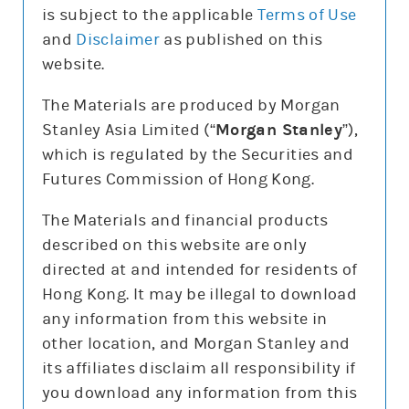
is subject to the applicable
Terms of Use
and
Disclaimer
as published on this
website.
更新時間: 2026-08-06
The Materials are produced by Morgan
Stanley Asia Limited (“
Morgan Stanley
”),
which is regulated by the Securities and
報價
Futures Commission of Hong Kong.
輸
入
The Materials and financial products
股
票
described on this website are only
百度集團－ＳＷ(9888)
編
號
directed at and intended for residents of
106.9
0.2 (0.2%)
Hong Kong. It may be illegal to download
股價3日高低
106
112
any information from this website in
3日最高成交區中間價
107.05
other location, and Morgan Stanley and
上日16:00參考價/收市價
107/107.1
its affiliates disclaim all responsibility if
成交金額
2.5億元
you download any information from this
成交相對大市
減