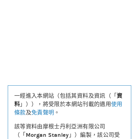
更新時間: 2026-08-07 12:05 (15分鐘延遲)
更新
下載上市文件
資料及數據
收回價
185
距現貨
($/%)
78.1/73.1
行使價
187
換股比率
500
槓桿比率
1.5
溢價
-8%
一經進入本網站（包括其資料及資訊（「
資
財務費用
($)
-0.017
料
」）），將受限於本網站刊載的適用
使用
街貨量
(百萬份/%)
0/0.0%
條款
及
免責聲明
。
到期日
(
875
日)
2028年12月29日
最後交易日
2028年12月28日
該等資料由摩根士丹利亞洲有限公司
（「
Morgan Stanley
」）編製，該公司受