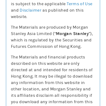
is subject to the applicable
Terms of Use
and
Disclaimer
as published on this
website.
更新時間:
The Materials are produced by Morgan
Stanley Asia Limited (“
Morgan Stanley
”),
which is regulated by the Securities and
報價
Futures Commission of Hong Kong.
輸
入
The Materials and financial products
股
票
described on this website are only
騰訊控股(0700)
編
號
directed at and intended for residents of
478.8
0.4 (0.1%)
Hong Kong. It may be illegal to download
股價3日高低
475
498
any information from this website in
3日最高成交區中間價
493.7
other location, and Morgan Stanley and
今日16:00參考價/收市價
479/478.8
its affiliates disclaim all responsibility if
成交金額
78億元
you download any information from this
成交相對大市
減