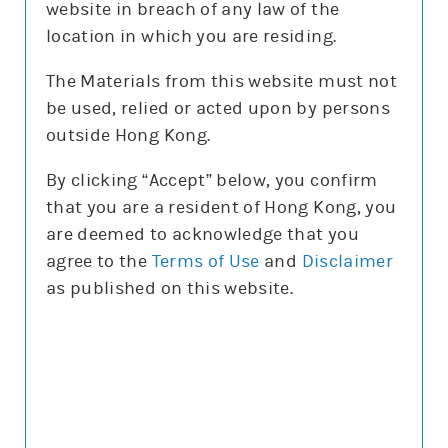
website in breach of any law of the
沽空比率
7.7%
location in which you are residing.
沽空比率較上日
減1.6%
The Materials from this website must not
be used, relied or acted upon by persons
更新時間: 2026-08-07 16:20(15分鐘延遲)
outside Hong Kong.
By clicking “Accept” below, you confirm
that you are a resident of Hong Kong, you
正股圖表
are deemed to acknowledge that you
agree to the
Terms of Use
and
Disclaimer
騰訊
as published on this website.
騰訊
圖表種類
圖表種類
技術指標
技術指標