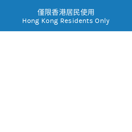
僅限香港居民使用
無抵押結構性產品
Toggle
Hong Kong Residents Only
摩
Menu
根
54525 摩利恒指
熊
士
0.017
0.03
現價
丹
0.056
0.029
最高
最低
利
成交金額
13,556.3萬
香
昨日莊家活動佔成交比重
約99.7%(參與度高)
昨日平均市場買賣差價
(每5分鐘計算)
約1格
港
今天平均市場買賣差價
(每5分鐘計算)
約1格