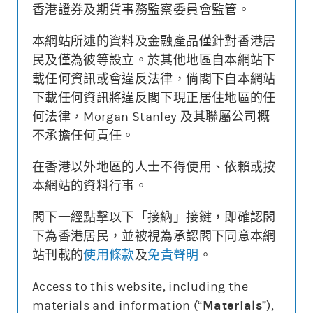
香港證券及期貨事務監察委員會監管。
本網站所述的資料及金融產品僅針對香港居
更新時間: 2026-08-07 16:20 (15分鐘延遲)
民及僅為彼等設立。於其他地區自本網站下
載任何資訊或會違反法律，倘閣下自本網站
下載任何資訊將違反閣下現正居住地區的任
何法律，Morgan Stanley 及其聯屬公司概
街貨變動
不承擔任何責任。
牛熊證價格
相關資產價格
在香港以外地區的人士不得使用、依賴或按
沒有相關資料
本網站的資料行事。
街貨量(%)
閣下一經點擊以下「接納」接鍵，即確認閣
下為香港居民，並被視為承認閣下同意本網
站刊載的
使用條款
及
免責聲明
。
牛熊證價格
相關資產價格
街貨量(%)
Access to this website, including the
materials and information (“
Materials
”),