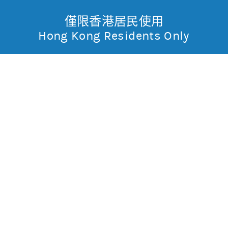
僅限香港居民使用
無抵押結構性產品
Toggle
Hong Kong Residents Only
摩
Menu
根
14670 摩利騰訊
購
士
0.005
0.192
現價
丹
0.203
0.184
最高
最低
利
成交金額
4,421.18萬
香
昨日莊家活動佔成交比重
約96.8%(參與度高)
昨日平均市場買賣差價
(每5分鐘計算)
約1格
港
今天平均市場買賣差價
(每5分鐘計算)
約1格