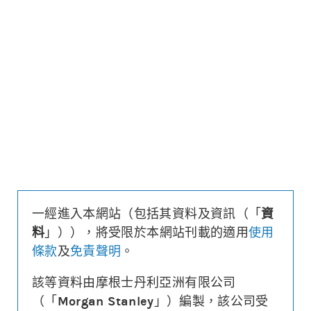
更新時間: 2026-08-07 16:20 (15分鐘延遲)
更新
下載上市文件
資料及數據
行使價
499.9
引伸波幅
36.1%
溢價
12.4%
每輪對沖值
0.25%
換股比率
200
實際槓桿
6.2
一經進入本網站（包括其資料及資訊（「
資
引伸波幅敏感度
3.2%
料
」）），將受限於本網站刊載的適用
使用
1週時間值損耗
-4.2%
條款
及
免責聲明
。
街貨量
(百萬份/%)
2.3/1.2%
到期日
(
152
日)
2027年01月06日
該等資料由摩根士丹利亞洲有限公司
最後交易日
2026年12月29日
（「
Morgan Stanley
」）編製，該公司受