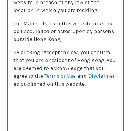
website in breach of any law of the
沽空比率
7.7%
location in which you are residing.
沽空比率較上日
減1.6%
The Materials from this website must not
be used, relied or acted upon by persons
更新時間: 2026-08-07 16:20(15分鐘延遲)
outside Hong Kong.
By clicking “Accept” below, you confirm
that you are a resident of Hong Kong, you
正股圖表
are deemed to acknowledge that you
agree to the
Terms of Use
and
Disclaimer
騰訊
as published on this website.
騰訊
圖表種類
圖表種類
技術指標
技術指標