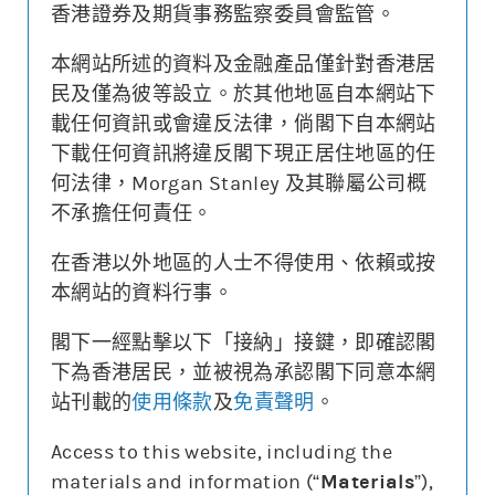
香港證券及期貨事務監察委員會監管。
本網站所述的資料及金融產品僅針對香港居
更新時間: 2026-08-07 16:20 (15分鐘延遲)
民及僅為彼等設立。於其他地區自本網站下
載任何資訊或會違反法律，倘閣下自本網站
下載任何資訊將違反閣下現正居住地區的任
何法律，Morgan Stanley 及其聯屬公司概
街貨變動
不承擔任何責任。
認股證價格
相關資產價格
0.240
500
在香港以外地區的人士不得使用、依賴或按
本網站的資料行事。
0.080
420
街貨量(%)
閣下一經點擊以下「接納」接鍵，即確認閣
下為香港居民，並被視為承認閣下同意本網
22/07
28/07
03/08
07/08
站刊載的
使用條款
及
免責聲明
。
認股證價格
相關資產價格
街貨量(%)
Access to this website, including the
materials and information (“
Materials
”),