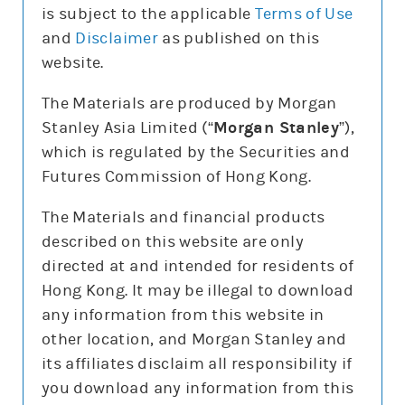
is subject to the applicable
Terms of Use
and
Disclaimer
as published on this
website.
更新時間: 2026-08-07
The Materials are produced by Morgan
Stanley Asia Limited (“
Morgan Stanley
”),
which is regulated by the Securities and
報價
Futures Commission of Hong Kong.
輸
入
The Materials and financial products
股
票
described on this website are only
騰訊控股(0700)
編
號
directed at and intended for residents of
478.8
0.4 (0.1%)
Hong Kong. It may be illegal to download
股價3日高低
475
498
any information from this website in
3日最高成交區中間價
493.7
other location, and Morgan Stanley and
今日16:00參考價/收市價
479/478.8
its affiliates disclaim all responsibility if
成交金額
78億元
you download any information from this
成交相對大市
減