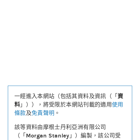
更新時間: 2026-08-07 16:20 (15分鐘延遲)
更新
下載上市文件
資料及數據
行使價
499.9
引伸波幅
36.1%
溢價
12.4%
每輪對沖值
0.25%
換股比率
200
實際槓桿
6.2
一經進入本網站（包括其資料及資訊（「
資
引伸波幅敏感度
3.2%
料
」）），將受限於本網站刊載的適用
使用
1週時間值損耗
-4.2%
條款
及
免責聲明
。
街貨量
(百萬份/%)
2.3/1.2%
到期日
(
152
日)
2027年01月06日
該等資料由摩根士丹利亞洲有限公司
最後交易日
2026年12月29日
（「
Morgan Stanley
」）編製，該公司受