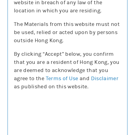
website in breach of any law of the
沽空比率
7.7%
location in which you are residing.
沽空比率較上日
減1.6%
The Materials from this website must not
be used, relied or acted upon by persons
更新時間: 2026-08-07 16:20(15分鐘延遲)
outside Hong Kong.
By clicking “Accept” below, you confirm
that you are a resident of Hong Kong, you
正股圖表
are deemed to acknowledge that you
agree to the
Terms of Use
and
Disclaimer
騰訊
as published on this website.
騰訊
圖表種類
圖表種類
技術指標
技術指標