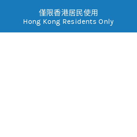
僅限香港居民使用
無抵押結構性產品
Toggle
Hong Kong Residents Only
摩
Menu
根
14670 摩利騰訊
購
士
0.005
0.192
現價
丹
0.203
0.184
最高
最低
利
成交金額
4,421.18萬
香
昨日莊家活動佔成交比重
約96.8%(參與度高)
昨日平均市場買賣差價
(每5分鐘計算)
約1格
港
今天平均市場買賣差價
(每5分鐘計算)
約1格