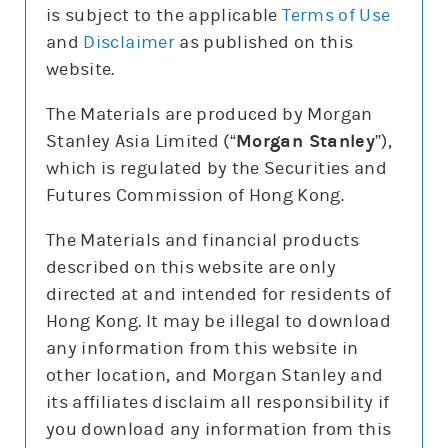
is subject to the applicable
Terms of Use
and
Disclaimer
as published on this
website.
更新時間: 2026-08-07
The Materials are produced by Morgan
Stanley Asia Limited (“
Morgan Stanley
”),
which is regulated by the Securities and
報價
Futures Commission of Hong Kong.
輸
入
The Materials and financial products
股
票
described on this website are only
騰訊控股(0700)
編
號
directed at and intended for residents of
478.8
0.4 (0.1%)
Hong Kong. It may be illegal to download
股價3日高低
475
498
any information from this website in
3日最高成交區中間價
493.7
other location, and Morgan Stanley and
今日16:00參考價/收市價
479/478.8
its affiliates disclaim all responsibility if
成交金額
78億元
you download any information from this
成交相對大市
減