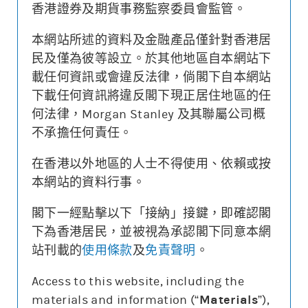
香港證券及期貨事務監察委員會監管。
本網站所述的資料及金融產品僅針對香港居
更新時間: 2026-08-07 16:20 (15分鐘延遲)
民及僅為彼等設立。於其他地區自本網站下
載任何資訊或會違反法律，倘閣下自本網站
下載任何資訊將違反閣下現正居住地區的任
何法律，Morgan Stanley 及其聯屬公司概
街貨變動
不承擔任何責任。
認股證價格
相關資產價格
0.240
500
在香港以外地區的人士不得使用、依賴或按
本網站的資料行事。
0.080
420
街貨量(%)
閣下一經點擊以下「接納」接鍵，即確認閣
下為香港居民，並被視為承認閣下同意本網
22/07
28/07
03/08
07/08
站刊載的
使用條款
及
免責聲明
。
認股證價格
相關資產價格
街貨量(%)
Access to this website, including the
materials and information (“
Materials
”),