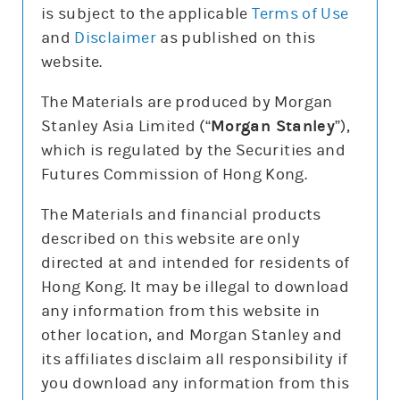
is subject to the applicable
Terms of Use
and
Disclaimer
as published on this
website.
更新時間: 2026-08-06
The Materials are produced by Morgan
Stanley Asia Limited (“
Morgan Stanley
”),
which is regulated by the Securities and
報價
Futures Commission of Hong Kong.
輸
入
The Materials and financial products
股
票
described on this website are only
騰訊控股(0700)
編
號
directed at and intended for residents of
478.6
0.6 (0.1%)
Hong Kong. It may be illegal to download
股價3日高低
478.6
498
any information from this website in
3日最高成交區中間價
493.7
other location, and Morgan Stanley and
上日16:00參考價/收市價
480.2/479.2
its affiliates disclaim all responsibility if
成交金額
43.2億元
you download any information from this
成交相對大市
減