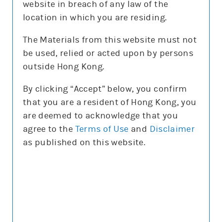
website in breach of any law of the
沽空比率
9.3%
location in which you are residing.
沽空比率較上日
減0.6%
The Materials from this website must not
be used, relied or acted upon by persons
更新時間: 2026-08-07 12:05(15分鐘延遲)
outside Hong Kong.
By clicking “Accept” below, you confirm
that you are a resident of Hong Kong, you
正股圖表
are deemed to acknowledge that you
agree to the
Terms of Use
and
Disclaimer
騰訊
as published on this website.
騰訊
圖表種類
圖表種類
技術指標
技術指標