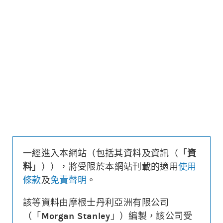
更新時間: 2026-08-07 12:05 (15分鐘延遲)
更新
下載上市文件
資料及數據
行使價
499.9
引伸波幅
36.2%
溢價
12.5%
每輪對沖值
0.25%
換股比率
200
實際槓桿
6.2
一經進入本網站（包括其資料及資訊（「
資
引伸波幅敏感度
3.2%
料
」）），將受限於本網站刊載的適用
使用
1週時間值損耗
-4.2%
條款
及
免責聲明
。
街貨量
(百萬份/%)
3.2/1.6%
到期日
(
152
日)
2027年01月06日
該等資料由摩根士丹利亞洲有限公司
最後交易日
2026年12月29日
（「
Morgan Stanley
」）編製，該公司受