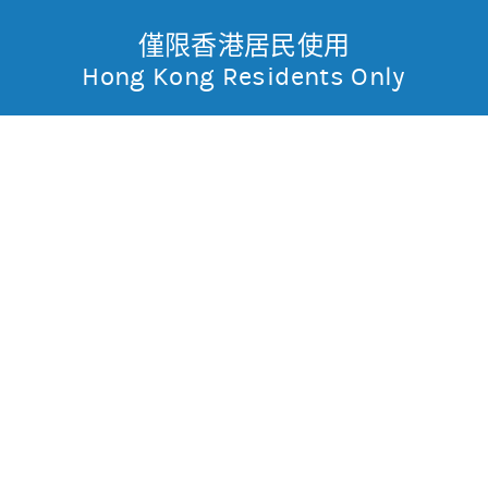
僅限香港居民使用
無抵押結構性產品
Toggle
Hong Kong Residents Only
摩
Menu
根
14670 摩利騰訊
購
士
0.005
0.192
現價
丹
0.203
0.184
最高
最低
利
成交金額
3,217.65萬
香
昨日莊家活動佔成交比重
約96.8%(參與度高)
昨日平均市場買賣差價
(每5分鐘計算)
約1格
港
今天平均市場買賣差價
(每5分鐘計算)
約1格