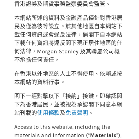
香港證券及期貨事務監察委員會監管。
本網站所述的資料及金融產品僅針對香港居
更新時間: 2026-08-07 12:05 (15分鐘延遲)
民及僅為彼等設立。於其他地區自本網站下
載任何資訊或會違反法律，倘閣下自本網站
下載任何資訊將違反閣下現正居住地區的任
何法律，Morgan Stanley 及其聯屬公司概
街貨變動
不承擔任何責任。
認股證價格
相關資產價格
0.240
500
在香港以外地區的人士不得使用、依賴或按
本網站的資料行事。
0.080
420
街貨量(%)
閣下一經點擊以下「接納」接鍵，即確認閣
下為香港居民，並被視為承認閣下同意本網
20/07
24/07
30/07
05/08
站刊載的
使用條款
及
免責聲明
。
認股證價格
相關資產價格
街貨量(%)
Access to this website, including the
materials and information (“
Materials
”),