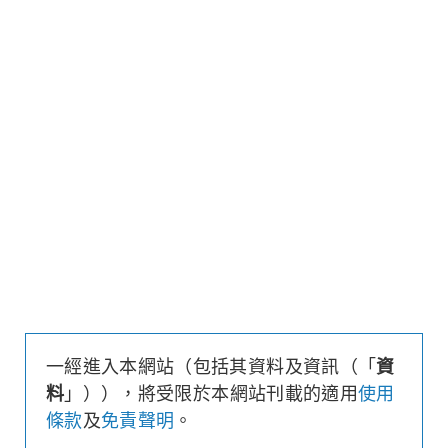
更新時間: 2026-08-07 16:20 (15分鐘延遲)
更新
下載上市文件
資料及數據
行使價
9,000
引伸波幅
16.3%
溢價
17.1%
每輪對沖值
0.00%
換股比率
10,000
實際槓桿
22.4
引伸波幅敏感度
24.2%
1週時間值損耗
-17.5%
街貨量
(百萬份/%)
0/0.0%
一經進入本網站（包括其資料及資訊（「
資
到期日
(
133
日)
2026年12月18日
料
」）），將受限於本網站刊載的適用
使用
最後交易日
2026年12月14日
條款
及
免責聲明
。