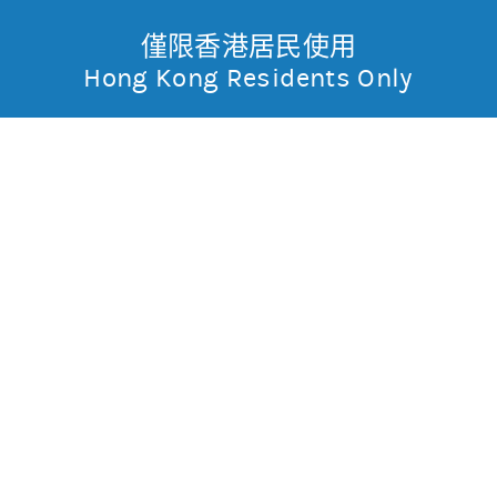
僅限香港居民使用
無抵押結構性產品
Toggle
Hong Kong Residents Only
摩
Menu
根
11200 摩利標指
購
士
0.002
0.024
現價
丹
不適用
不適用
最高
最低
利
成交金額
不適用
香
昨日莊家活動佔成交比重
市場對盤較莊家高
昨日平均市場買賣差價
(每5分鐘計算)
約3格
港
今天平均市場買賣差價
(每5分鐘計算)
約3格