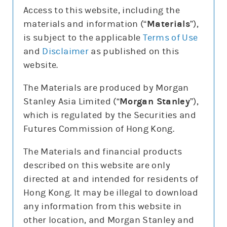
Access to this website, including the
materials and information (“
Materials
”),
is subject to the applicable
Terms of Use
and
Disclaimer
as published on this
更新時間: 2026-08-07
website.
The Materials are produced by Morgan
報價
Stanley Asia Limited (“
Morgan Stanley
”),
輸
which is regulated by the Securities and
入
股
Futures Commission of Hong Kong.
票
標普500指數(SPX)
編
號
The Materials and financial products
7,757.64
47.68 (0.6%)
described on this website are only
3日高低
7,698
7,794
directed at and intended for residents of
5日平均高低/百份比
79.3/1.0%
Hong Kong. It may be illegal to download
5日平均隔夜裂口/百份比
23.1/0.3%
any information from this website in
other location, and Morgan Stanley and