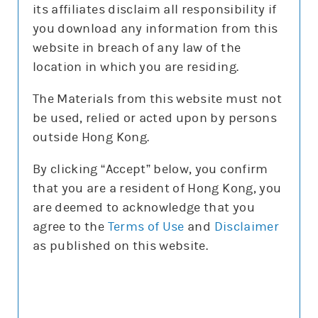
its affiliates disclaim all responsibility if
you download any information from this
website in breach of any law of the
location in which you are residing.
更新時間: 2026-08-07
The Materials from this website must not
be used, relied or acted upon by persons
outside Hong Kong.
正股圖表
By clicking “Accept” below, you confirm
that you are a resident of Hong Kong, you
標指
are deemed to acknowledge that you
標指
agree to the
Terms of Use
and
Disclaimer
圖表種類
as published on this website.
圖表種類
技術指標
技術指標