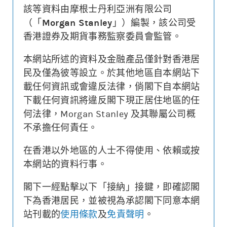
該等資料由摩根士丹利亞洲有限公司
（「
Morgan Stanley
」）編製，該公司受
香港證券及期貨事務監察委員會監管。
更新時間: 2026-08-07 16:20 (15分鐘延遲)
本網站所述的資料及金融產品僅針對香港居
民及僅為彼等設立。於其他地區自本網站下
街貨變動
載任何資訊或會違反法律，倘閣下自本網站
下載任何資訊將違反閣下現正居住地區的任
認股證價格
相關資產價格
何法律，Morgan Stanley 及其聯屬公司概
0.028
10000
不承擔任何責任。
0.012
0
在香港以外地區的人士不得使用、依賴或按
街貨量(%)
本網站的資料行事。
22/07
28/07
03/08
07/08
閣下一經點擊以下「接納」接鍵，即確認閣
認股證價格
相關資產價格
街貨量(%)
下為香港居民，並被視為承認閣下同意本網
站刊載的
使用條款
及
免責聲明
。