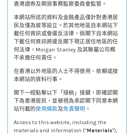
香港證券及期貨事務監察委員會監管。
本網站所述的資料及金融產品僅針對香港居
更新時間: 2026-08-07 10:30 (15分鐘延遲)
民及僅為彼等設立。於其他地區自本網站下
載任何資訊或會違反法律，倘閣下自本網站
下載任何資訊將違反閣下現正居住地區的任
何法律，Morgan Stanley 及其聯屬公司概
街貨變動
不承擔任何責任。
認股證價格
相關資產價格
0.250
140
在香港以外地區的人士不得使用、依賴或按
本網站的資料行事。
0.050
100
街貨量(%)
閣下一經點擊以下「接納」接鍵，即確認閣
下為香港居民，並被視為承認閣下同意本網
20/07
24/07
30/07
05/08
站刊載的
使用條款
及
免責聲明
。
認股證價格
相關資產價格
街貨量(%)
Access to this website, including the
materials and information (“
Materials
”),