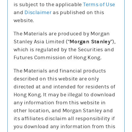
is subject to the applicable
Terms of Use
and
Disclaimer
as published on this
website.
更新時間: 2026-08-06
The Materials are produced by Morgan
Stanley Asia Limited (“
Morgan Stanley
”),
which is regulated by the Securities and
報價
Futures Commission of Hong Kong.
輸
入
The Materials and financial products
股
票
described on this website are only
阿里巴巴－Ｗ(9988)
編
號
directed at and intended for residents of
123.1
1.3 (1%)
Hong Kong. It may be illegal to download
股價3日高低
123
129
any information from this website in
3日最高成交區中間價
124.05
other location, and Morgan Stanley and
上日16:00參考價/收市價
123.9/124.4
its affiliates disclaim all responsibility if
成交金額
33億元
you download any information from this
成交相對大市
增