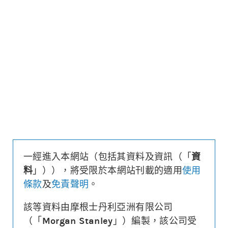
更新時間: 2026-08-07 10:30 (15分鐘延遲)
更新
下載上市文件
資料及數據
行使價
123.99
引伸波幅
47.2%
溢價
12.1%
每輪對沖值
0.56%
換股比率
100
實際槓桿
4.9
一經進入本網站（包括其資料及資訊（「
資
引伸波幅敏感度
2.1%
料
」）），將受限於本網站刊載的適用
使用
1週時間值損耗
-4.2%
條款
及
免責聲明
。
街貨量
(百萬份/%)
3.6/2.2%
到期日
(
129
日)
2026年12月14日
該等資料由摩根士丹利亞洲有限公司
最後交易日
2026年12月08日
（「
Morgan Stanley
」）編製，該公司受