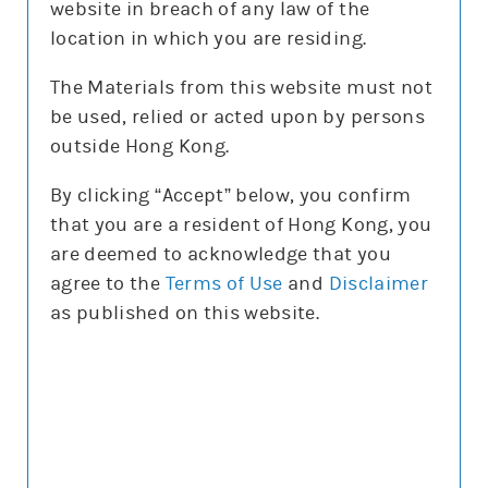
website in breach of any law of the
沽空比率
8.4%
location in which you are residing.
沽空比率較上日
減8.1%
The Materials from this website must not
be used, relied or acted upon by persons
更新時間: 2026-08-07 10:30(15分鐘延遲)
outside Hong Kong.
By clicking “Accept” below, you confirm
that you are a resident of Hong Kong, you
正股圖表
are deemed to acknowledge that you
agree to the
Terms of Use
and
Disclaimer
阿里
as published on this website.
阿里
圖表種類
圖表種類
技術指標
技術指標