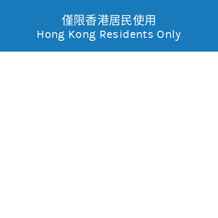
僅限香港居民使用
無抵押結構性產品
Toggle
Hong Kong Residents Only
摩
Menu
根
13706 摩利阿里
購
士
0.006
0.14
現價
丹
0.143
0.13
最高
最低
利
成交金額
460.59萬
香
昨日莊家活動佔成交比重
約86.6%(參與度高)
昨日平均市場買賣差價
(每5分鐘計算)
約1格
港
今天平均市場買賣差價
(每5分鐘計算)
約1格