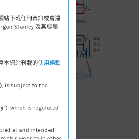
價格:
122.20
網站下載任何資訊或會違
06/08
07/08
Stanley 及其聯屬
0.9
成交額 (十億元)
成交額:
0.83十億元
0.6
0.3
意本網站刊載的
使用條款
12:00
7. Aug
”), is subject to the
成交額
ey
”), which is regulated
ected at and intended
om this website in other