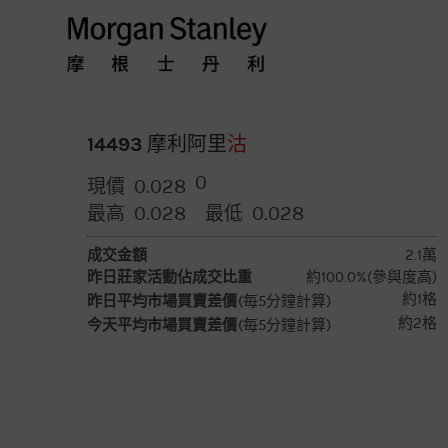
摩
根
士
14493 摩利阿里
沽
0
0.028
現價
丹
0.028
0.028
最高
最低
利
成交金額
2.1萬
昨日莊家活動佔成交比重
約100.0%(參與度高)
香
約1格
昨日平均市場買賣差價
(每5分鐘計算)
約2格
今天平均市場買賣差價
(每5分鐘計算)
港