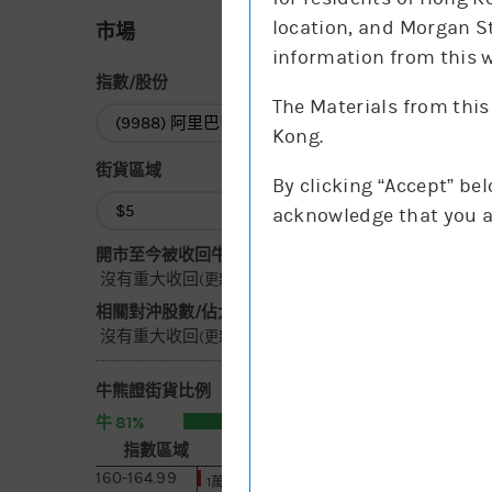
location, and Morgan St
市場
information from this w
指數/股份
The Materials from this
指數/股份
Kong.
街貨區域
By clicking “Accept” be
街貨區域
acknowledge that you a
開市至今被收回牛/熊街貨總數* :
沒有重大收回
(更新時間: 10:00)
相關對沖股數/佔大市成交* :
沒有重大收回
(更新時間: 10:00)
牛熊證街貨比例
81%
19%
牛
熊
指數區域
相對期指張數
[括號內為一日變化]
160-164.99
1萬 [+0.3]