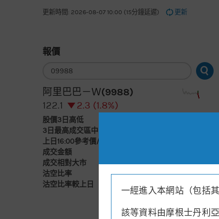
更新時間: 2026-08-07 10:00 (15分鐘延遲)
更新
報價
輸
入
股
票
阿里巴巴－Ｗ(9988)
編
號
122.1
2.3 (1.8%)
股價3日高低
122
129
3日最高成交區中間價
124.05
上日16:00參考價/收市價
123.9/124.4
成交金額
24.3億元
成交相對大市
增
沽空比率
8.4%
沽空比率較上日
減8.1%
一經進入本網站（包括
該等資料由摩根士丹利