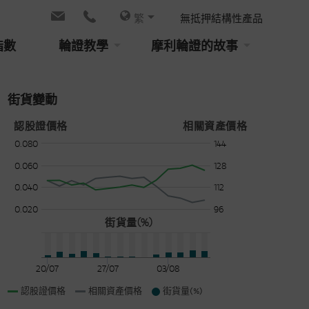
繁
無抵押結構性產品
指數
輪證教學
摩利輪證的故事
街貨變動
認股證價格
相關資產價格
0.080
144
0.060
128
0.040
112
0.020
96
街貨量(%)
20/07
27/07
03/08
認股證價格
相關資產價格
街貨量(%)