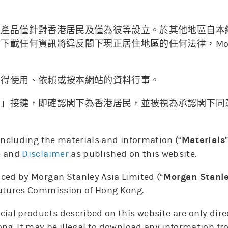
融產品僅針對香港居民及僅為彼等設立。於其他地區自本
05/08
05/08
06/08
載任何資訊將違反閣下現正居住地區的任何法律，Morgan 
。
不得使用、依賴或按本網站的資料行事。
納」接鍵，即確認閣下為香港居民，並被視為承認閣下同
12:00
6. Aug
 including the materials and information (“
Materials
上日牛證重貨區
上日熊證重貨區
相關資產價格
e
and
Disclaimer
as published on this website.
ced by Morgan Stanley Asia Limited (“
Morgan Stanl
Futures Commission of Hong Kong.
更新時間: 2026-08-07 10:00(15分鐘延遲)
cial products described on this website are only dir
ong. It may be illegal to download any information fr