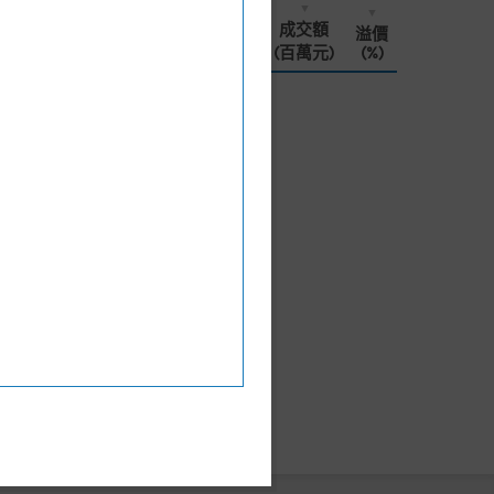
換股
買賣
現價
街貨量
成交額
溢價
比率
差價
(升跌%)
(百萬份)
(百萬元)
(%)