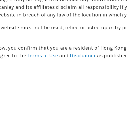
anley and its affiliates disclaim all responsibility i
輪證選擇
ebsite in breach of any law of the location in which y
購
沽
摩利認股證
 website must not be used, relied or acted upon by 
實際
實際
引伸
引伸
編號
編號
發行商
發行商
種類
種類
行使價
行使價
槓桿
槓桿
波幅
波幅
到期日
到期日
low, you confirm that you are a resident of Hong Kon
13019
13019
摩利
摩利
沽
沽
118.88
118.88
5.0
5.0
48.1%
48.1%
26-11-06
26-11-06
gree to the
Terms of Use
and
Disclaimer
as published
15992
15992
摩利
摩利
沽
沽
105
105
4.1
4.1
47.1%
47.1%
27-02-0
27-02-0
28157
28157
摩利
摩利
沽
沽
99.83
99.83
5.3
5.3
49.1%
49.1%
26-12-17
26-12-17
14935
14935
摩利
摩利
沽
沽
92.9
92.9
5.1
5.1
50.1%
50.1%
27-01-0
27-01-0
牛
熊
摩利牛熊證