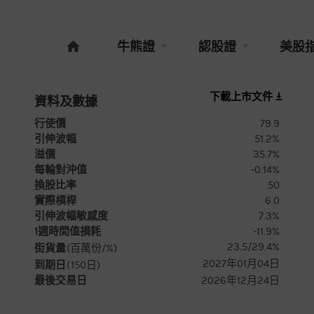
牛熊證
認股證
美股
下載上市文件
資料及數據
行使價
79.9
引伸波幅
51.2%
溢價
35.7%
每輪對沖值
-0.14%
換股比率
50
實際槓桿
6.0
引伸波幅敏感度
7.3%
1週時間值損耗
-11.9%
23.5/29.4%
街貨量
(百萬份/%)
2027年01月04日
到期日
(
150
日)
最後交易日
2026年12月24日