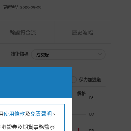
更新時間: 2026-08-06
輪證資金流
歷史波幅
技術指標
技術指標
保力加通道
價格
121.60
, 收市價: 122.20
135
用
使用條款
及
免責聲明
。
130
香港證券及期貨事務監察
125