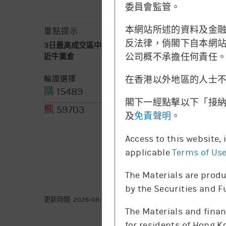
委員會監管。
本網站所述的資料及金
重點提示
反法律，倘閣下自本網站下
3日最高成交區中間價
不適用
公司概不承擔任何責任
近牛重倉
117.9-121.6
(7千股)
在香港以外地區的人士
輪證選擇
購
15489
購
13144
閣下一經點擊以下「接
熊
59703
及
免責聲明
。
Access to this website,
applicable
Terms of Us
The Materials are produ
by the Securities and 
更新時間: 2026-08-07 10:00(15分鐘延遲)
The Materials and finan
for residents of Hong K