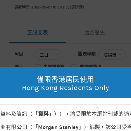
更新時間: 2026-08-07 10:00 (15分鐘延遲)
正股圖表
沽空歷史
阿里
圖表種類
阿里
圖表種類
顯示
牛證重貨區
熊證重貨區
僅限香港居民使用
主圖表
移動平均線
請選擇
Hong Kong Residents Only
2026年08月07日 10:00
, 開市價: 122.20
, 最高: 123.00
, 最低: 
其資料及資訊（「
資料
」）），將受限於本網站刊載的適
亞洲有限公司（「
Morgan Stanley
」）編製，該公司受