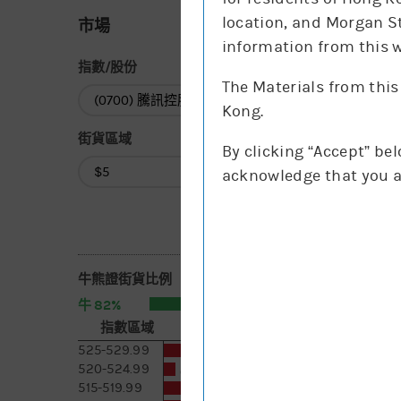
location, and Morgan St
市場
information from this w
指數/股份
The Materials from this
指數/股份
Kong.
街貨區域
By clicking “Accept” be
街貨區域
acknowledge that you a
牛熊證街貨比例
82%
18%
牛
熊
指數區域
相對期指張數
[括號內為一日變化]
525-529.99
1.4萬 [-0.6]
520-524.99
6.8千 [-3.1]
515-519.99
1.8萬 [-0.6]