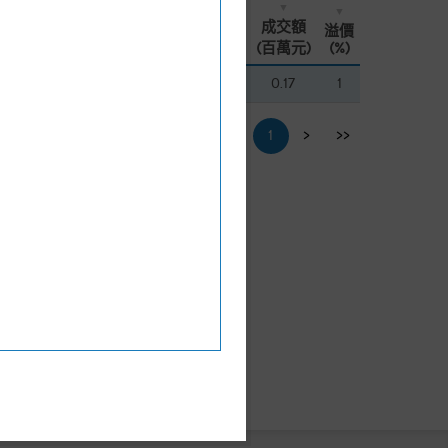
換股
換股
買賣
買賣
現價
現價
街貨量
街貨量
成交額
成交額
溢價
溢價
比率
比率
差價
差價
(升跌%)
(升跌%)
(百萬份)
(百萬份)
(百萬元)
(百萬元)
(%)
(%)
500
500
2
2
0.053
0.053
7%
7%
0.5
0.5
0.17
0.17
1
1
<<
<
1
>
>>