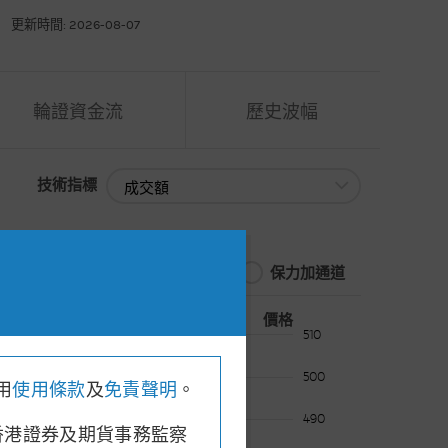
更新時間: 2026-08-07
輪證資金流
歷史波幅
技術指標
技術指標
保力加通道
價格
478.00
, 收市價: 478.80
510
500
用
使用條款
及
免責聲明
。
490
香港證券及期貨事務監察