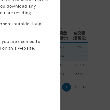
f you download any
ou are residing.
persons outside Hong
換股
換股
買賣
買賣
現價
現價
街貨量
街貨量
成交額
成交額
比率
比率
差價
差價
(升跌%)
(升跌%)
(百萬份)
(百萬份)
(百萬元)
(百萬元)
g, you are deemed to
1
1
200
200
1
1
0.099
0.099
4.8%
4.8%
4.5
4.5
1.98
1.98
 on this website.
1
1
200
200
1
1
0.138
0.138
4.2%
4.2%
0.4
0.4
2.51
2.51
1
1
100
100
1
1
0.224
0.224
3.4%
3.4%
6
6
39.18
39.18
6
6
200
200
1
1
0.192
0.192
2.5%
2.5%
2.3
2.3
44.21
44.21
<<
<
1
>
>>