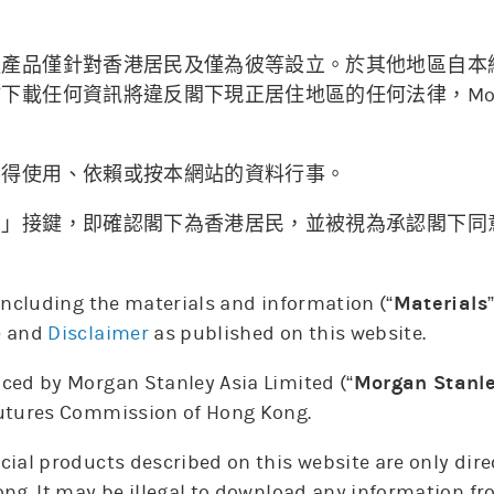
融產品僅針對香港居民及僅為彼等設立。於其他地區自本
06/08
載任何資訊將違反閣下現正居住地區的任何法律，Morgan 
。
不得使用、依賴或按本網站的資料行事。
納」接鍵，即確認閣下為香港居民，並被視為承認閣下同
6. Aug
 including the materials and information (“
Materials
上日牛證重貨區
上日熊證重貨區
相關資產價格
e
and
Disclaimer
as published on this website.
ced by Morgan Stanley Asia Limited (“
Morgan Stanl
Futures Commission of Hong Kong.
更新時間: 2026-08-07 15:59(15分鐘延遲)
cial products described on this website are only dir
ong. It may be illegal to download any information fr