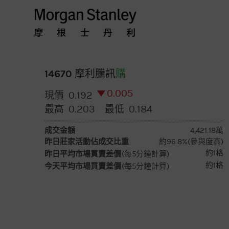
摩
根
士
14670 摩利騰訊
購
0.005
0.192
現價
丹
0.203
0.184
最高
最低
利
成交金額
4,421.18萬
昨日莊家活動佔成交比重
約96.8%(參與度高)
香
約1格
昨日平均市場買賣差價
(每5分鐘計算)
約1格
今天平均市場買賣差價
(每5分鐘計算)
港