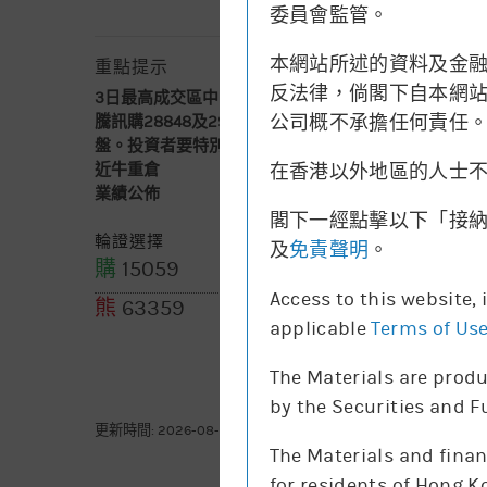
委員會監管。
本網站所述的資料及金
重點提示
反法律，倘閣下自本網站下
3日最高成交區中間價
不適用
公司概不承擔任何責任
騰訊購28848及29175已售罄，我們暫只提供買入
盤。投資者要特別注意其引伸波幅有機會較波動
在香港以外地區的人士
近牛重倉
465.8-475.4
(56千股)
業績公佈
2026-08-12
閣下一經點擊以下「接
輪證選擇
及
免責聲明
。
購
15059
購
15635
Access to this website,
熊
63359
applicable
Terms of Us
The Materials are produ
by the Securities and 
更新時間: 2026-08-07 16:20(15分鐘延遲)
The Materials and finan
for residents of Hong K