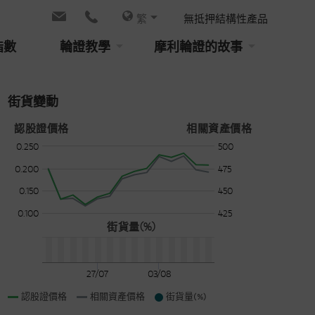
繁
無抵押結構性產品
指數
輪證教學
摩利輪證的故事
街貨變動
認股證價格
相關資產價格
0.250
500
0.200
475
0.150
450
0.100
425
街貨量(%)
27/07
03/08
認股證價格
相關資產價格
街貨量(%)