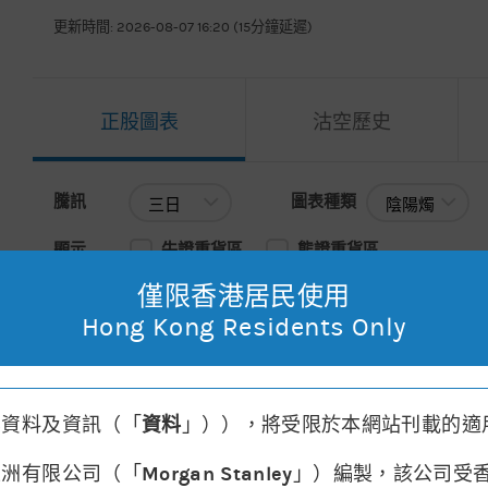
更新時間: 2026-08-07 16:20 (15分鐘延遲)
正股圖表
沽空歷史
騰訊
圖表種類
騰訊
圖表種類
顯示
牛證重貨區
熊證重貨區
僅限香港居民使用
主圖表
移動平均線
請選擇
Hong Kong Residents Only
2026年08月07日 15:59
, 開市價: 478.60
, 最高: 479.20
, 最低: 
其資料及資訊（「
資料
」）），將受限於本網站刊載的適
亞洲有限公司（「
Morgan Stanley
」）編製，該公司受