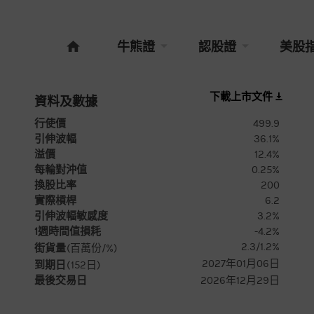
牛熊證
認股證
美股
下載上市文件
資料及數據
行使價
499.9
引伸波幅
36.1%
溢價
12.4%
每輪對沖值
0.25%
換股比率
200
實際槓桿
6.2
引伸波幅敏感度
3.2%
1週時間值損耗
-4.2%
2.3/1.2%
街貨量
(百萬份/%)
2027年01月06日
到期日
(
152
日)
最後交易日
2026年12月29日