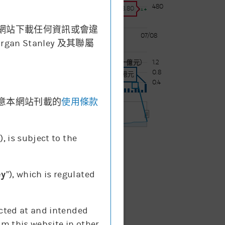
480
價格:
478.80
網站下載任何資訊或會違
07/08
07/08
Stanley 及其聯屬
1.2
成交額 (十億元)
0.8
成交額:
0.37十億元
0.4
意本網站刊載的
使用條款
7. Aug
”), is subject to the
成交額
ey
”), which is regulated
ected at and intended
om this website in other