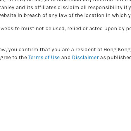
anley and its affiliates disclaim all responsibility i
輪證選擇
ebsite in breach of any law of the location in which y
購
沽
摩利認股證
 website must not be used, relied or acted upon by 
實際
實際
引伸
引伸
編號
編號
發行商
發行商
種類
種類
行使價
行使價
槓桿
槓桿
波幅
波幅
到期日
到期日
low, you confirm that you are a resident of Hong Kon
15059
15059
摩利
摩利
購
購
568
568
7.3
7.3
36.9%
36.9%
27-01-1
27-01-1
gree to the
Terms of Use
and
Disclaimer
as published
15635
15635
摩利
摩利
購
購
545
545
6.5
6.5
36.3%
36.3%
27-02-0
27-02-0
13024
13024
摩利
摩利
購
購
529.99
529.99
7.8
7.8
36.5%
36.5%
26-12-0
26-12-0
14670
14670
摩利
摩利
購
購
499.9
499.9
6.2
6.2
36.1%
36.1%
27-01-0
27-01-0
牛
熊
摩利牛熊證