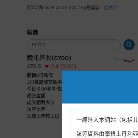
更新時間: 2026-08-07 16:20 (15分鐘延遲)
更新
報價
輸
入
股
票
騰訊控股(0700)
編
號
478.8
0.4 (0.1%)
股價3日高低
475
498
3日最高成交區中間價
493.7
今日16:00參考價/收市價
479/478.8
成交金額
78億元
成交相對大市
減
沽空比率
7.7%
沽空比率較上日
減1.6%
一經進入本網站（包括
該等資料由摩根士丹利