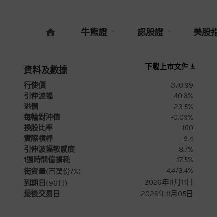
牛熊證
認股證
美股
下載上市文件
資料及數據
行使價
370.99
引伸波幅
40.8%
溢價
23.5%
每輪對沖值
-0.09%
換股比率
100
實際槓桿
9.4
引伸波幅敏感度
8.7%
1週時間值損耗
-17.5%
4.4/3.4%
街貨量
(百萬份/%)
2026年11月11日
到期日
(
96
日)
最後交易日
2026年11月05日