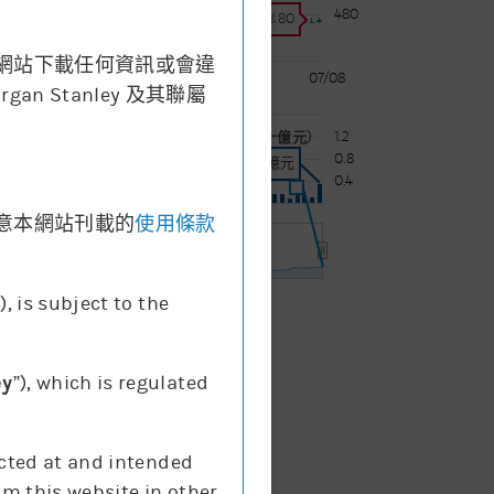
480
價格:
478.80
網站下載任何資訊或會違
07/08
07/08
Stanley 及其聯屬
1.2
成交額 (十億元)
0.8
成交額:
0.37十億元
0.4
意本網站刊載的
使用條款
7. Aug
”), is subject to the
成交額
ey
”), which is regulated
ected at and intended
om this website in other