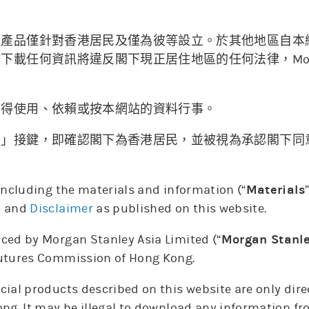
融產品僅針對香港居民及僅為彼等設立。於其他地區自本
06/08
載任何資訊將違反閣下現正居住地區的任何法律，Morgan 
。
不得使用、依賴或按本網站的資料行事。
納」接鍵，即確認閣下為香港居民，並被視為承認閣下同
6. Aug
 including the materials and information (“
Materials
上日牛證重貨區
上日熊證重貨區
相關資產價格
e
and
Disclaimer
as published on this website.
ced by Morgan Stanley Asia Limited (“
Morgan Stanl
Futures Commission of Hong Kong.
更新時間: 2026-08-07 15:59(15分鐘延遲)
cial products described on this website are only dir
ong. It may be illegal to download any information fr