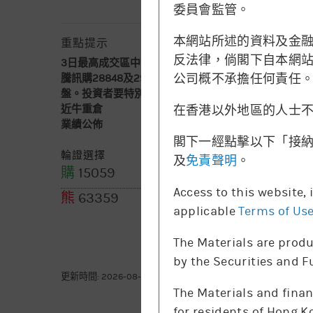
委員會監管。
本網站所述的資料及金
重點提示
反法律，倘閣下自本網站下
3日最高成交區中間價
不適用
公司概不承擔任何責任
騰訊購28848及29175已售罄，我們暫只提供買入
盤。投資者要特別注意其引伸波幅有機會較波動
在香港以外地區的人士
近牛重倉
465.8-475.4
(56千股)
業績公佈
2026-08-12
閣下一經點擊以下「接
輪證選擇
及
免責聲明
。
購
15059
購
15635
Access to this website,
熊
63359
applicable
Terms of Us
The Materials are produ
by the Securities and 
更新時間: 2026-08-07 16:20(15分鐘延遲)
The Materials and finan
for residents of Hong K