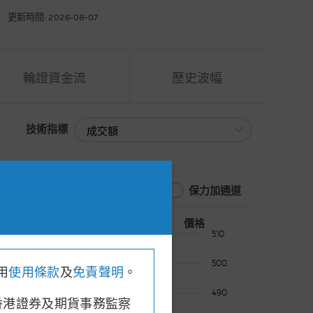
更新時間: 2026-08-07
輪證資金流
歷史波幅
技術指標
技術指標
保力加通道
價格
478.00
, 收市價: 478.80
510
500
用
使用條款
及
免責聲明
。
490
香港證券及期貨事務監察