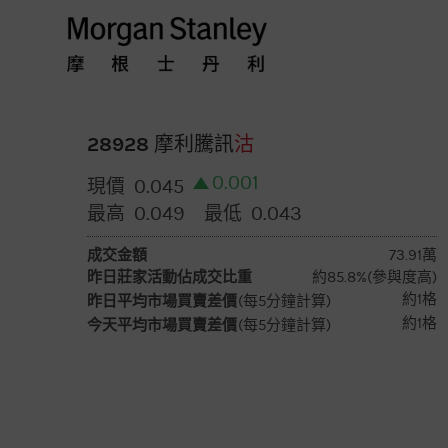
摩
根
士
28928 摩利騰訊
沽
0.001
0.045
現價
丹
0.049
0.043
最高
最低
利
成交金額
73.91萬
昨日莊家活動佔成交比重
約85.8%(參與度高)
香
約1格
昨日平均市場買賣差價
(每5分鐘計算)
約1格
今天平均市場買賣差價
(每5分鐘計算)
港