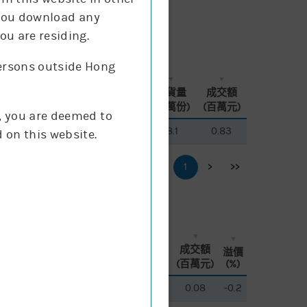
f you download any
ou are residing.
persons outside Hong
換股
換股
買賣
買賣
現價
現價
街貨量
街貨量
成交額
成交額
比率
比率
差價
差價
(升跌%)
(升跌%)
(百萬份)
(百萬份)
(百萬元)
(百萬元)
g, you are deemed to
8
8
200
200
2
2
0.069
0.069
1.4%
1.4%
18.1
18.1
0.83
0.83
 on this website.
<<
<
1
>
>>
換股
換股
買賣
買賣
現價
現價
街貨量
街貨量
成交額
成交額
溢價
溢價
比率
比率
差價
差價
(升跌%)
(升跌%)
(百萬份)
(百萬份)
(百萬元)
(百萬元)
(%)
(%)
500
500
1
1
0.046
0.046
4.5%
4.5%
0.8
0.8
0.08
0.08
-0.2
-0.2