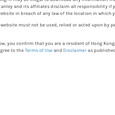
anley and its affiliates disclaim all responsibility i
輪證選擇
ebsite in breach of any law of the location in which y
購
沽
摩利認股證
 website must not be used, relied or acted upon by 
實際
實際
引伸
引伸
編號
編號
發行商
發行商
種類
種類
行使價
行使價
槓桿
槓桿
波幅
波幅
到期日
到期日
low, you confirm that you are a resident of Hong Kon
14934
14934
摩利
摩利
沽
沽
406.9
406.9
6.8
6.8
36.3%
36.3%
27-01-0
27-01-0
gree to the
Terms of Use
and
Disclaimer
as published
牛
熊
摩利牛熊證
槓桿
槓桿
編號
編號
發行商
發行商
種類
種類
收回價
收回價
比率
比率
行使價
行使價
到期日
到期日
63359
63359
摩利
摩利
熊
熊
500
500
20.8
20.8
502.8
502.8
28-11-30
28-11-30