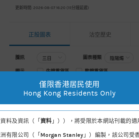
更新時間: 2026-08-07 16:20 (15分鐘延遲)
正股圖表
沽空歷史
騰訊
圖表種類
騰訊
圖表種類
顯示
牛證重貨區
熊證重貨區
僅限香港居民使用
主圖表
移動平均線
請選擇
Hong Kong Residents Only
2026年08月07日 15:59
, 開市價: 478.60
, 最高: 479.20
, 最低: 
其資料及資訊（「
資料
」）），將受限於本網站刊載的適
亞洲有限公司（「
Morgan Stanley
」）編製，該公司受