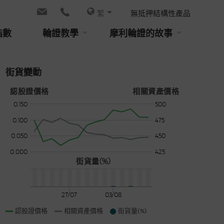
繁
無抵押結構性產品
指數
輪證教學
摩利輪證的故事
街貨變動
認股證價格
相關資產價格
0.150
500
0.100
475
0.050
450
0.000
425
街貨量(%)
27/07
03/08
認股證價格
相關資產價格
街貨量(%)