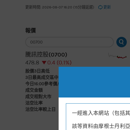
更新時間: 2026-08-07 16:20 (15分鐘延遲)
更新
報價
輸
入
股
票
騰訊控股(0700)
編
號
478.8
0.4 (0.1%)
股價3日高低
475
498
3日最高成交區中間價
493.7
今日16:00參考價/收市價
479/478.8
成交金額
78億元
成交相對大市
減
沽空比率
7.7%
沽空比率較上日
減1.6%
一經進入本網站（包括
該等資料由摩根士丹利