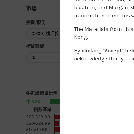
location, and Morgan St
市場
information from this w
指數/股份
The Materials from this
指數/股份
Kong.
街貨區域
By clicking “Accept” be
街貨區域
acknowledge that you a
牛熊證街貨比例
82%
18%
牛
熊
指數區域
相對期指張數
[括號內為一日變化]
525-529.99
1.4萬 [-0.6]
520-524.99
6.8千 [-3.1]
515-519.99
1.8萬 [-0.6]