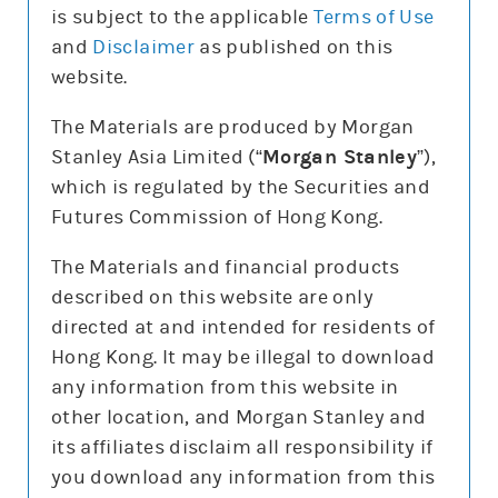
is subject to the applicable
Terms of Use
and
Disclaimer
as published on this
website.
更新時間: 2026-08-06
The Materials are produced by Morgan
Stanley Asia Limited (“
Morgan Stanley
”),
which is regulated by the Securities and
報價
Futures Commission of Hong Kong.
輸
入
The Materials and financial products
股
票
described on this website are only
騰訊控股(0700)
編
號
directed at and intended for residents of
477.6
1.6 (0.3%)
Hong Kong. It may be illegal to download
股價3日高低
477.6
498
any information from this website in
3日最高成交區中間價
493.7
other location, and Morgan Stanley and
上日16:00參考價/收市價
480.2/479.2
its affiliates disclaim all responsibility if
成交金額
30.1億元
you download any information from this
成交相對大市
減