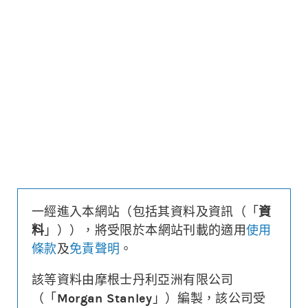
更新時間: 2026-08-07 10:35 (15分鐘延遲)
更新
下載上市文件
資料及數據
行使價
499.9
引伸波幅
36.0%
溢價
12.5%
每輪對沖值
0.25%
換股比率
200
實際槓桿
6.2
一經進入本網站（包括其資料及資訊（「
資
引伸波幅敏感度
3.2%
料
」）），將受限於本網站刊載的適用
使用
1週時間值損耗
-4.2%
條款
及
免責聲明
。
街貨量
(百萬份/%)
3.2/1.6%
到期日
(
152
日)
2027年01月06日
該等資料由摩根士丹利亞洲有限公司
最後交易日
2026年12月29日
（「
Morgan Stanley
」）編製，該公司受