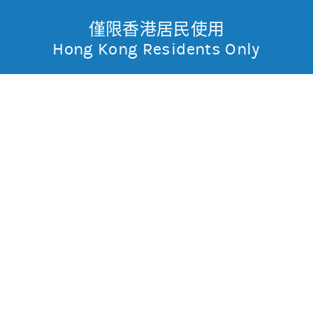
僅限香港居民使用
無抵押結構性產品
Toggle
Hong Kong Residents Only
摩
Menu
根
14670 摩利騰訊
購
士
0.009
0.188
現價
丹
0.203
0.184
最高
最低
利
成交金額
1,274.3萬
香
昨日莊家活動佔成交比重
約96.8%(參與度高)
昨日平均市場買賣差價
(每5分鐘計算)
約1格
港
今天平均市場買賣差價
(每5分鐘計算)
約1格