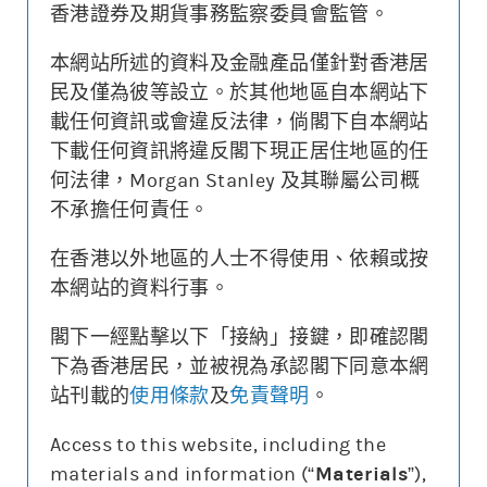
香港證券及期貨事務監察委員會監管。
本網站所述的資料及金融產品僅針對香港居
更新時間: 2026-08-07 10:35 (15分鐘延遲)
民及僅為彼等設立。於其他地區自本網站下
載任何資訊或會違反法律，倘閣下自本網站
下載任何資訊將違反閣下現正居住地區的任
何法律，Morgan Stanley 及其聯屬公司概
街貨變動
不承擔任何責任。
認股證價格
相關資產價格
0.240
500
在香港以外地區的人士不得使用、依賴或按
本網站的資料行事。
0.080
420
街貨量(%)
閣下一經點擊以下「接納」接鍵，即確認閣
下為香港居民，並被視為承認閣下同意本網
20/07
24/07
30/07
05/08
站刊載的
使用條款
及
免責聲明
。
認股證價格
相關資產價格
街貨量(%)
Access to this website, including the
materials and information (“
Materials
”),