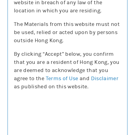
website in breach of any law of the
沽空比率
9.3%
location in which you are residing.
沽空比率較上日
減0.6%
The Materials from this website must not
be used, relied or acted upon by persons
更新時間: 2026-08-07 10:35(15分鐘延遲)
outside Hong Kong.
By clicking “Accept” below, you confirm
that you are a resident of Hong Kong, you
正股圖表
are deemed to acknowledge that you
agree to the
Terms of Use
and
Disclaimer
騰訊
as published on this website.
騰訊
圖表種類
圖表種類
技術指標
技術指標